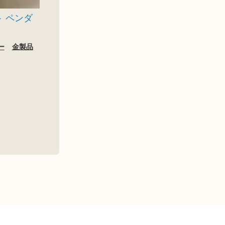
ト ペンダ
ー
金製品