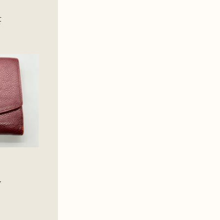
世
メ
シ