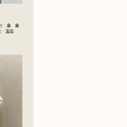
t
ー
金
金
ナ
宝石