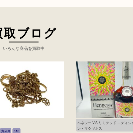
買取ブログ
いろんな商品を買取中
ヘネシー V.S リミテッド エディショ
ン・マクギネス
貴金属
K18