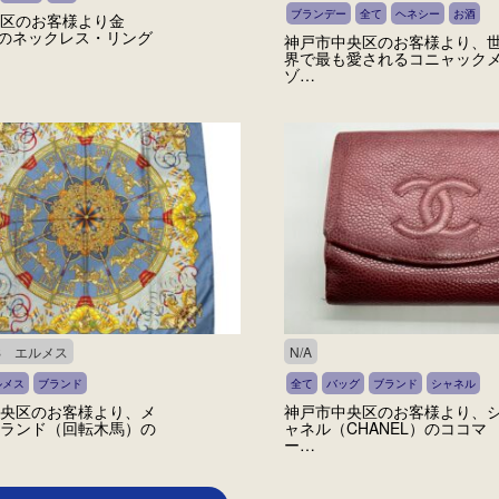
ブランデー
全て
ヘネシー
お酒
区のお客様より金
）のネックレス・リング
神戸市中央区のお客様より、
界で最も愛されるコニャック
ゾ…
S エルメス
N/A
ルメス
ブランド
全て
バッグ
ブランド
シャネル
央区のお客様より、メ
神戸市中央区のお客様より、
ランド（回転木馬）の
ャネル（CHANEL）のココマ
ー…