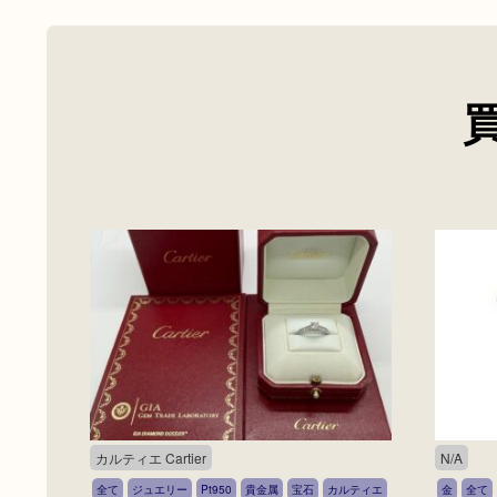
カルティエ Cartier
N/A
全て
ジュエリー
Pt950
貴金属
宝石
カルティエ
金
全て