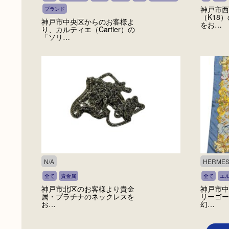
神戸市西
ブランド
（K18
神戸市中央区からのお客様よ
をお…
り、カルティエ（Cartier）の
「ソリ…
N/A
HERME
全て
貴金属
全て
エ
神戸市北区のお客様より貴金
神戸市中
属・プラチナのネックレスを
リーゴー
お…
幻…