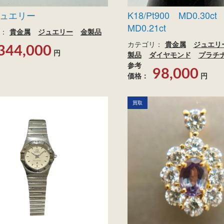
 ジュエリー
K18/Pt900 MD0.30c
MD0.21ct
：
貴金属
ジュエリー
金製品
カテゴリ：
貴金属
ジュエリ
344,000
円
製品
ダイヤモンド
プラチ
参考
98,000
価格：
円
買取