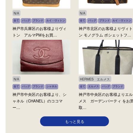
HERMES エルメス
MARC JACOBS マークジェ
全て
エルメス
バッグ
ブランド
全て
バッグ
ブランド
神戸市中央区のお客様より エル
神戸市中央区のお客様よ
メス コンスタンス3 ミニエプ
ーク・ジェイコブス（M
ソ…
N/A
N/A
全て
バッグ
ブランド
ルイ・ヴィトン
全て
バッグ
ブランド
ルイ・ヴ
神戸市兵庫区のお客様よりヴィ
神戸市北区のお客様より
トン アルマPMをお買…
ン モノグラム ポシェッ