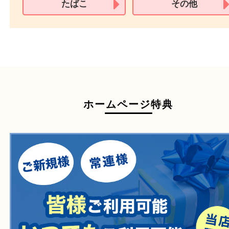
買取できない商品
家具
寝具
一部の衣類
一部の家電
自転車
刀剣・銃