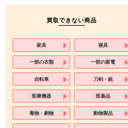
本人
確認書類
運転免許証
マイナンバーカー
パスポート
特別永住者証明書
（日本政府発行のもの
住民基本台帳カード
※在留カードは消費税法改正に伴い令和3年10月1日より、本人確認書
用できません。
※身分証明書の住所に相違がある場合、ご本人様名義の現住所が確認
必要となります。
※18歳未満のお客様からの買取はいたしません。