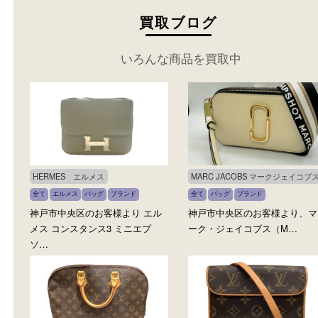
カテゴリ：
バッグ
ブランド
カテゴリ：
バッグ
ブラ
参考
プラダ
円
参考
価格：
15,000
円
価格：
18,000
もっと見る
買取ブログ
いろんな商品を買取中