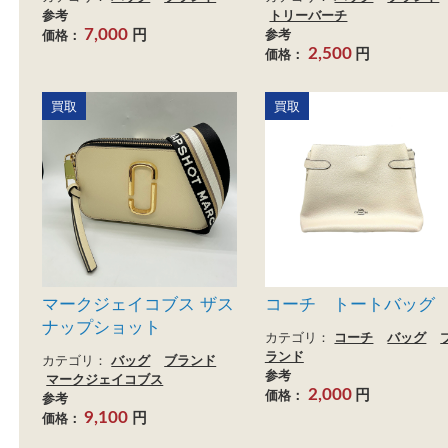
グッチ ワンショルダーバ
トリーバーチ トー
ッグ
グ
カテゴリ：
バッグ
ブランド
カテゴリ：
バッグ
ブラ
参考
トリーバーチ
円
参考
価格：
7,000
円
価格：
2,500
買取
買取