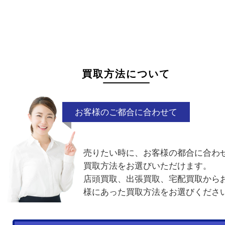
状態が悪くて売れるかな？と思われるものがござ
ら
お気軽にお問い合わせください。
シミ付き
ベタ付き
付属品なし
型
ベルトのヒビ
破れ
電話でお問合せ
メールでお問合せ