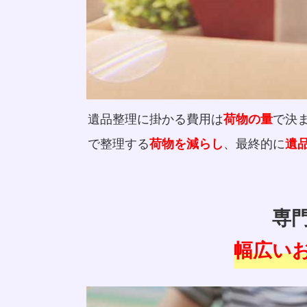
遺品整理に掛かる費用は
で決
荷物の量
で整理する
、最終的に
荷物を減らし
遺
専
幅広い