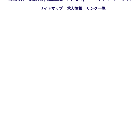
家具
寝具
一部の衣類
一部の家電
自転車
刀剣・銃
医療機器
医薬品
毒物・劇物
動物製品
たばこ
その他