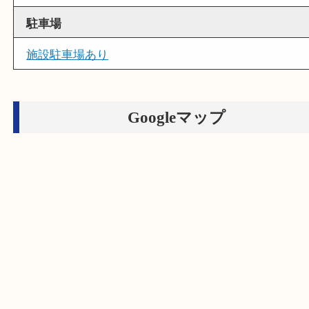
フリーダイヤル
0120-664-336
営業時間
１０：００ ～２１：００
定休日
年中無休（臨時休業を除く）
駐車場
施設駐車場あり