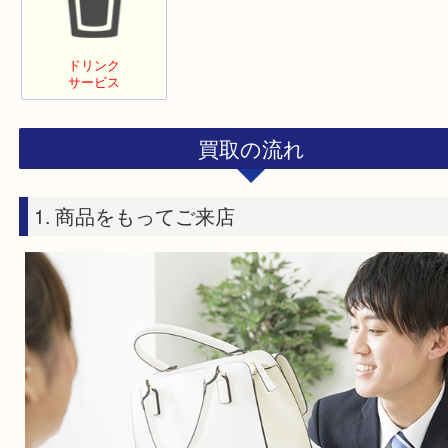
駐車場
待合スペース
受付
あり
あり
外出O
土日祝
空気清浄機
営業
完備
駅