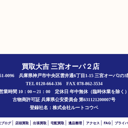
買取大吉 三宮オーパ２店
51-0096 兵庫県神戸市中央区雲井通6丁目1-15 三宮オーパ2
TEL 0120-664-336 FAX 078-862-3534
営業時間 10：00～21：00
定休日 年中無休（臨時休業を除く
古物商許可証
兵庫県公安委員会 第631121200007号
登録社名：株式会社ルートコウベ
取ブログ
店頭買取
出張買取
宅配買取
遺品整理
アクセス
FAQ
プライ