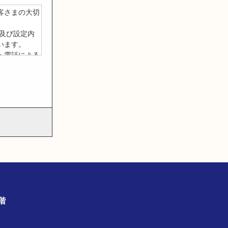
客さまの大切
報及び設定内
います。
・電話による
情報 (以下
番号、メール
範囲内の個人
報の漏洩、改
三者に提供、
あった場合
場合には、当
の3階
させていただ
その他規範を