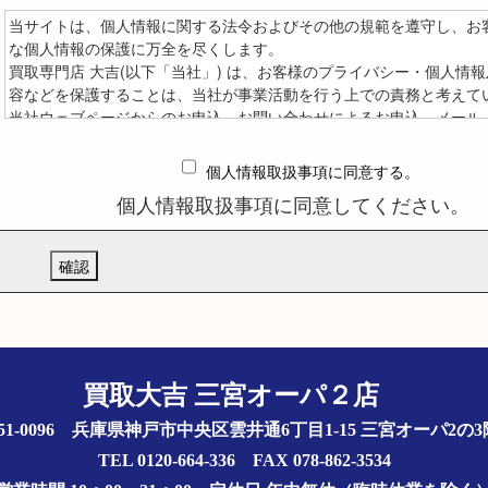
当サイトは、個人情報に関する法令およびその他の規範を遵守し、お
な個人情報の保護に万全を尽くします。
買取専門店 大吉(以下「当社」) は、お客様のプライバシー・個人情
容などを保護することは、当社が事業活動を行う上での責務と考えて
当社ウェブページからのお申込、お問い合わせによるお申込、メール
お問い合わせを問わず、お客様から明示された特定の個人を識別できる
「個人情報」) について下記のとおり取り扱うものとします。
個人情報取扱事項に同意する。
※個人情報とはお客様を識別できる情報のことで、氏名、住所、電話
個人情報取扱事項に同意してください。
アドレスなどをいいます。
※当社が個人情報を収集する場合は、収集目的を明らかにし、必要な
情報を収集いたします。
※当社は取得した個人情報について適切な管理に努めると共に個人情
ざん、不正な侵入の防止に努めます。
※当社は取得した個人情報を次の各項の場合を除いて、原則として第
開示などいたしません。
1. 法律上照会権限を有する者から書面による正式な協力要請、照会が
2. お客様の同意があった場合
買取大吉 三宮オーパ２店
※お客様が、ご自身の個人情報について照会、修正などを希望される
51-0096 兵庫県神戸市中央区雲井通6丁目1-15 三宮オーパ2
社が定める方法によりお客様であることが確認できた場合に限り対応
きます。
TEL 0120-664-336 FAX 078-862-3534
※当社は、当社が保有する個人情報に関して適用される日本の法令、