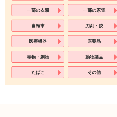
※在留カードは消費税法改正に伴い令和3年10月1日より、本人確認書
用できません。
※身分証明書の住所に相違がある場合、ご本人様名義の現住所が確認
必要となります。
※18歳未満のお客様からの買取はいたしません。
買取できない商品
家具
寝具