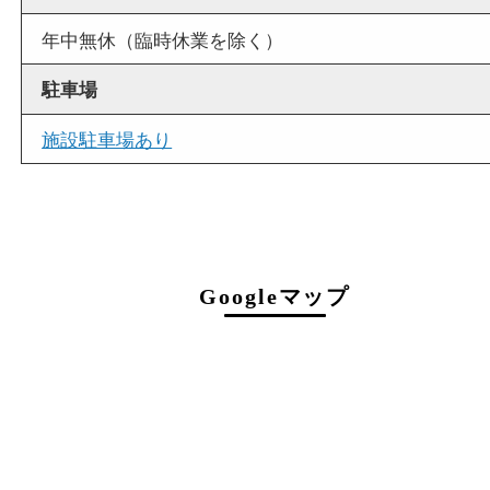
店舗情報
店舗名
買取大吉 三宮オーパ２店
住所
〒651-0096
兵庫県神戸市中央区雲井通6丁目1-15