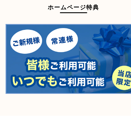
一部の衣類
一部の家電
自転車
刀剣・銃
医療機器
医薬品
毒物・劇物
動物製品
たばこ
その他