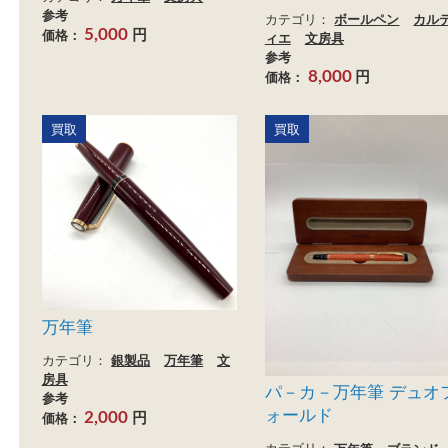
シェーファー 万年筆 ペ
カルティエ マスト 
ン先14K-585
カルティエ トリニ
ボールペン
カテゴリ：
万年筆
文房具
参考
カテゴリ：
ボールペン
円
価格：
5,000
ィエ
文房具
参考
円
価格：
8,000
買取
買取