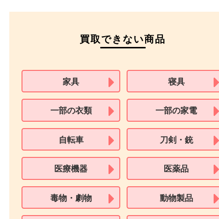
本人
確認書類
運転免許証
マイナンバーカー
パスポート
特別永住者証明書
（日本政府発行のもの
住民基本台帳カード
※在留カードは消費税法改正に伴い令和3年10月1日より、本人確認書
用できません。
※身分証明書の住所に相違がある場合、ご本人様名義の現住所が確認
必要となります。
※18歳未満のお客様からの買取はいたしません。