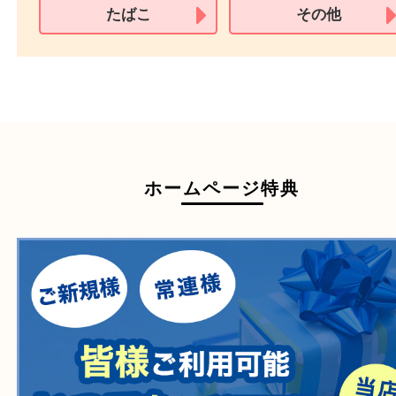
買取できない商品
家具
寝具
一部の衣類
一部の家電
自転車
刀剣・銃
医療機器
医薬品