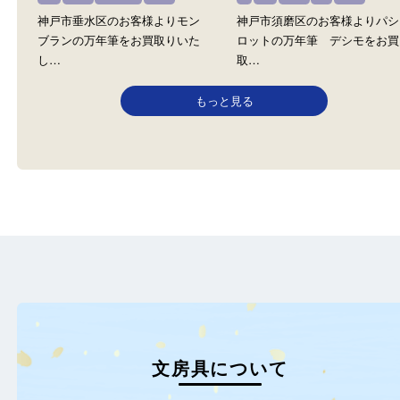
全て
万年筆
文房具
全て
万年筆
文房具
神戸市中央区のお客様よりプラ
神戸市中央区のお客様よ
チナムの万年筆＃3776CENTY
PILOT パイロット シル
をお買…
の万年筆…
モンブラン MONTBLANC
PILOT パイロット
全て
万年筆
モンブラン
文房具
金
全て
万年筆
K18
文房具
神戸市垂水区のお客様よりモン
神戸市須磨区のお客様よ
ブランの万年筆をお買取りいた
ロットの万年筆 デシモ
し…
取…
もっと見る