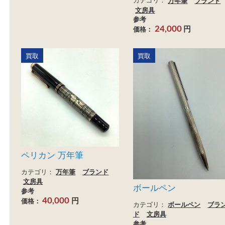
万年筆
カテゴリ：
銀製品
万年筆
文
房具
パ－カ－万年筆 デ
参考
ォールド
円
価格：
2,000
カテゴリ：
万年筆
ブラ
文房具
参考
円
価格：
24,000
買取
買取