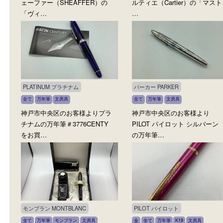
シェーファー SHEAFFER
カルティエ Cartier
全て
万年筆
ブランド
文房具
全て
ボールペン
カルティエ
ブ
神戸市中央区のお客様より、シ
神戸市中央区のお客様よ
ェーファー（SHEAFFER）の
ルティエ（Cartier）の「
「ヴィ…
…
PLATINUM プラチナム
パーカー PARKER