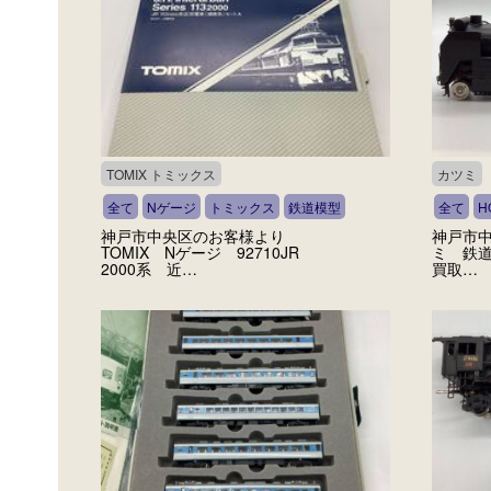
TOMIX トミックス
カツミ
全て
Nゲージ
トミックス
鉄道模型
全て
H
神戸市中央区のお客様より
神戸市
TOMIX Nゲージ 92710JR
ミ 鉄道
2000系 近…
買取…