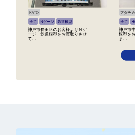
KATO
アダチ Ad
全て
Nゲージ
鉄道模型
全て
H
神戸市長田区のお客様よりＮゲ
神戸市
ージ 鉄道模型をお買取りさせ
模型を
て…
ま…