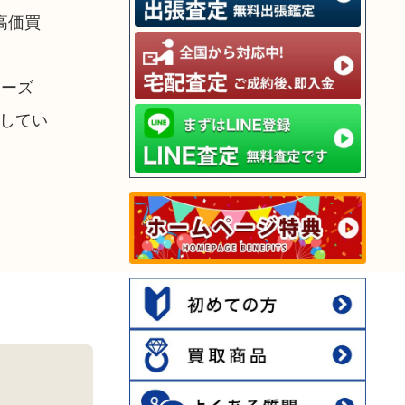
高価買
リーズ
してい