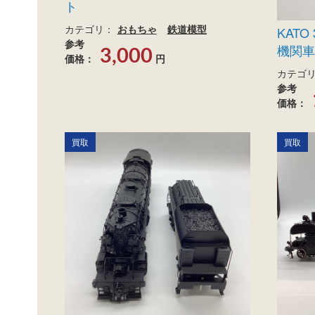
ト
カテゴリ：
おもちゃ
鉄道模型
KATO
参考
機関車
3,000
価格：
円
カテゴ
参考
価格：
買取
買取