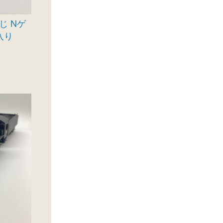
くじ Nゲ
入り