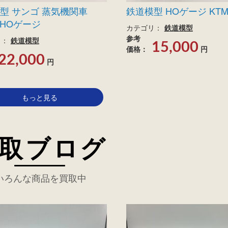
型 サンゴ 蒸気機関車
鉄道模型 HOゲージ KTM 
4 HOゲージ
カテゴリ：
鉄道模型
参考
リ：
鉄道模型
15,000
価格：
円
22,000
円
もっと見る
取ブログ
いろんな商品を買取中