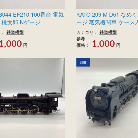
 3044 EF210 100番台 電気
KATO 209 M D51 なめ
 桃太郎 Nゲージ
ージ 蒸気機関車 ケース
リ：
鉄道模型
カテゴリ：
鉄道模型
参考
1,000
1,000
円
価格：
円
買取