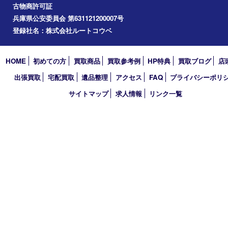
買取大吉 三宮オーパ２店
〒651-0096 兵庫県神戸市中央区雲井通6丁目1-15 三宮オーパ2
TEL 0120-664-336 FAX 078-862-3534
営業時間 10：00～21：00
定休日 年中無休（臨時休業を除く）
古物商許可証
兵庫県公安委員会 第631121200007号
登録社名：株式会社ルートコウベ
HOME
初めての方
買取商品
買取参考例
HP特典
買取ブログ
出張買取
宅配買取
遺品整理
アクセス
FAQ
プライバシー
サイトマップ
求人情報
リンク一覧