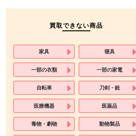
運転免許証
マイナンバーカー
パスポート
特別永住者証明書
（日本政府発行のもの
住民基本台帳カード
※在留カードは消費税法改正に伴い令和3年10月1日より、本人確認書
用できません。
※身分証明書の住所に相違がある場合、ご本人様名義の現住所が確認
必要となります。
※18歳未満のお客様からの買取はいたしません。