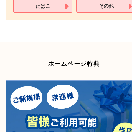
買取できない商品
家具
寝具
一部の衣類
一部の家電
自転車
刀剣・銃
医療機器
医薬品
毒物・劇物
動物製品