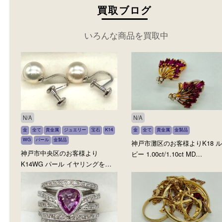
ー
金製品
ダイヤモンド
宝
ー
金製品
ダイヤモン
石
石
参考
参考
円
円
価格：
価格：
200,000
150,000
もっと見る
買取ブログ
いろんな商品を買取中