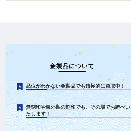
N/A
N/A
金
全て
貴金属
金製品
金
全て
貴金属
金製品
神戸市中央区のお客様よりK18
神戸市中央区のお客様より
ジュエリーをお買取させ…
ジュエリーをお買取させ
もっと見る