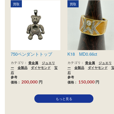
PT850/K18 ピンクダイヤ
K18 アレキサンド
モンド ペンダントトップ
ペンダントトップ
カテゴリ：
貴金属
ジュエリ
カテゴリ：
貴金属
ジュ
ー
金製品
宝石
ー
金製品
宝石
参考
参考
円
円
価格：
価格：
7,000
5,000
買取
買取
750ペンダントトップ
K18 MD0.66ct
カテゴリ：
貴金属
ジュエリ
カテゴリ：
貴金属
ジュ