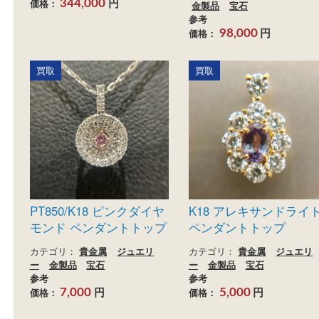
K18 ジュエリー
K18/Pt900 MD0.3
MD0.21ct
カテゴリ：
貴金属
ジュエリ
ー
金製品
カテゴリ：
ジュエリー
参考
金属
ダイヤモンド
プ
円
価格：
344,000
金製品
宝石
参考
円
価格：
98,000
買取
買取