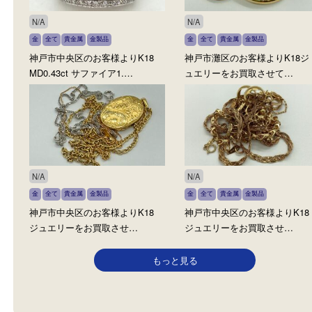
N/A
N/A
金
全て
貴金属
ジュエリー
宝石
K14
金
全て
貴金属
金製品
WG
パール
金製品
神戸市灘区のお客様よりK1
神戸市中央区のお客様より
ビー 1.00ct/1.10ct MD…
K14WG パール イヤリングを…
N/A
N/A
金
全て
貴金属
金製品
金
全て
貴金属
金製品
神戸市中央区のお客様よりK18
神戸市灘区のお客様よりK
MD0.43ct サファイア1.…
ュエリーをお買取させて