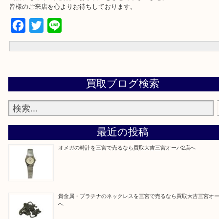
どうやら他にも査定を依頼していた業者があったそうで、
そちらの店舗と比べても高いから。との事で買取を快諾下さいまし
飲まないけどいつか飲むとかもしれないといつまでも眠らせてしま
酒はございませんか？
もし、ご自宅にそのようなお酒がございましたら是非一度、大吉三宮
までお持ち下さい！
当店にも年末の大掃除のお手伝いをさせて下さいませ。
皆様のご来店を心よりお待ちしております。
Facebook
Twitter
Line
買取ブログ検索