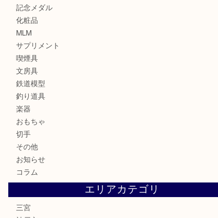
骨董品
金製品
銀製品
食器
テレホンカード
金券・商品券
株主優待券
はがき
古銭
金貨
記念メダル
化粧品
MLM
サプリメント
喫煙具
文房具