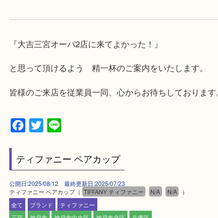
★出張買取の対応可能地域★
兵庫県,神戸市中央区,神戸市兵庫区,神戸市北区,神戸
垂水区,須磨区,東灘区,灘区,長田区,
三田市,明石市,ポートアイランド,六甲アイランド,三
上記地域にない場合も、ご相談下さい。
※品数が多い時・外出できない時・重い時、まとめ
しい時などにご利用下さいませ。