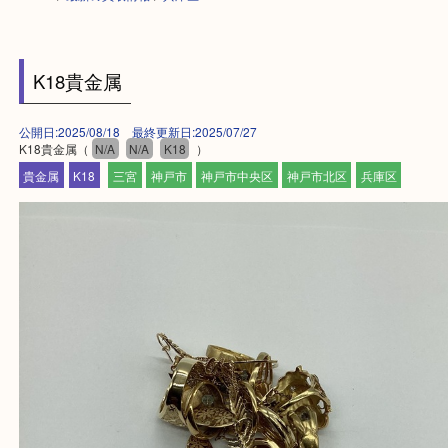
HOME
>
最新の買取情報
>
兵庫区
K18貴金属
公開日:2025/08/18 最終更新日:2025/07/27
K18貴金属（
N/A
N/A
K18
）
貴金属
K18
三宮
神戸市
神戸市中央区
神戸市北区
兵庫区