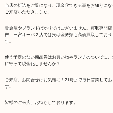
商品券
公開日:2023/08/05 最終更新日:2025/07/15
商品券（
N/A
N/A
N/A
）
全て
金券・商品券
兵庫区