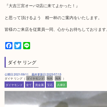
・飲食店、大型本屋、占い、有名ショップがあるシ
グモール内にあります。
・査定中に外出可能です。ショッピングやランチ等
み下さい。
・三宮駅の地下を通って頂ければ天候に左右されず
けます。
・近隣にコインパーキングが多数あるので、お車で
にも便利です。
・店舗には珍しく10時から21時まで営業してますの