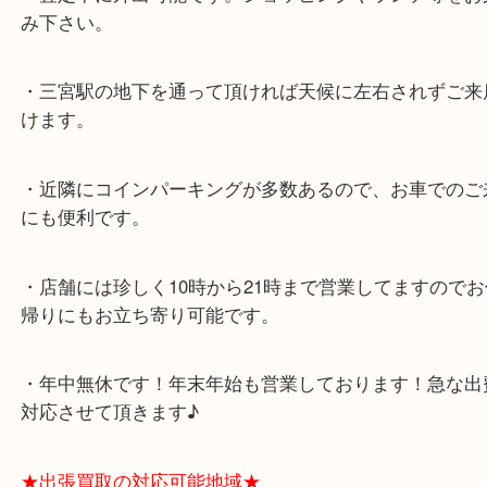
★最寄り駅★
各線「三宮駅」「三ノ宮駅」から徒歩３分。
ミント神戸の東側、ダイエー神戸三宮の３階です。