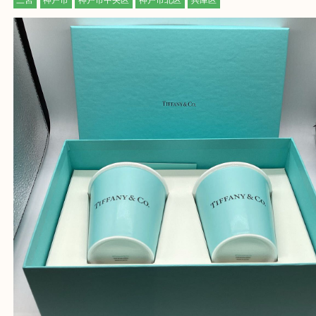
『大吉三宮オーパ2店に来てよかった！』
と思って頂けるよう 精一杯のご案内をいたします
皆様のご来店を従業員一同、心からお待ちしており
Facebook
Twitter
Line
ティファニー ペアカップ
公開日:2025/08/12 最終更新日:2025/07/23
ティファニー ペアカップ（
TIFFANY ティファニー
N/A
N/A
）
全て
ブランド
ティファニー
三宮
神戸市
神戸市中央区
神戸市北区
兵庫区