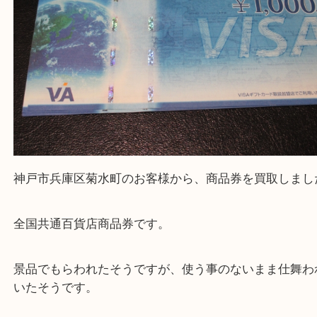
上記地域にない場合も、ご相談下さい。
※品数が多い時・外出できない時・重い時、まとめ
しい時などにご利用下さいませ。
『大吉三宮オーパ2店に来てよかった！』
と思って頂けるよう 精一杯のご案内をいたします
皆様のご来店を従業員一同、心からお待ちしており
Facebook
Twitter
Line