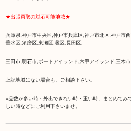
★最寄り駅★
各線「三宮駅」「三ノ宮駅」から徒歩３分。
ミント神戸の東側、ダイエー神戸三宮の３階です。
★当店の特徴★