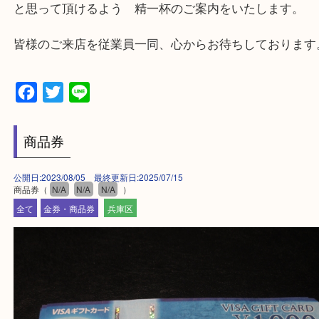
・店舗には珍しく10時から21時まで営業してますの
帰りにもお立ち寄り可能です。
・年中無休です！年末年始も営業しております！急
対応させて頂きます♪
★出張買取の対応可能地域★
兵庫県,神戸市中央区,神戸市兵庫区,神戸市北区,神戸
垂水区,須磨区,東灘区,灘区,長田区,
三田市,明石市,ポートアイランド,六甲アイランド,三