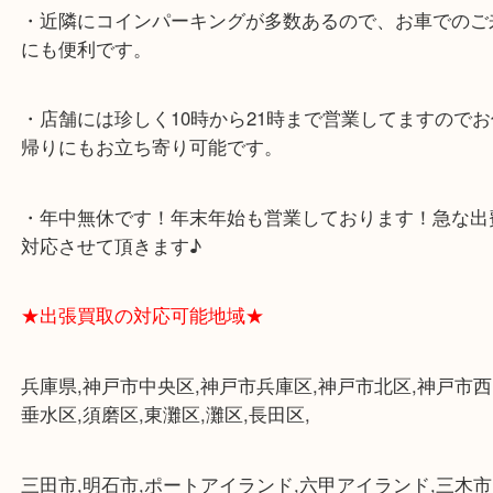
★最寄り駅★
各線「三宮駅」「三ノ宮駅」から徒歩３分。
ミント神戸の東側、ダイエー神戸三宮の３階です。
★当店の特徴★
・飲食店、大型本屋、占い、有名ショップがあるシ
グモール内にあります。