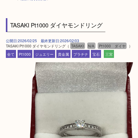
HOME
>
最新の買取情報
>
TASAKI Pt1000 ダイヤモンドリング
公開日:2026/02/25 最終更新日:2026/02/03
TASAKI Pt1000 ダイヤモンドリング（
TASAKI
N/A
Pt1000 ダイヤ
全て
Pt1000
ジュエリー
貴金属
プラチナ
宝石
三宮