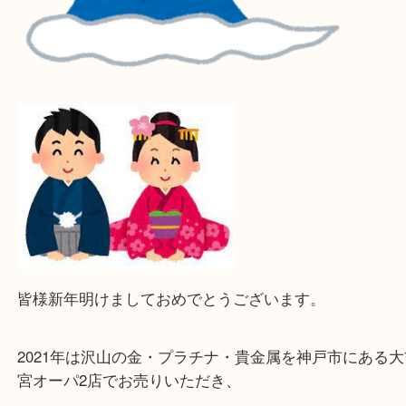
『大吉三宮オーパ2店に来てよかった！』
と思って頂けるよう 精一杯のご案内をいたします
皆様のご来店を従業員一同、心からお待ちしており
Facebook
Twitter
Line
公開日:2022/01/01 最終更新日:2025/07/15
（
貴金属
N/A
金 プラチナ
）
金
K24
Pt1000
プラチナ
K22
Pt950
貴金属
K21,6
Pt900
Pt850
K18
Pt800
K14
WG