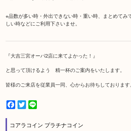
・年中無休です！年末年始も営業しております！急
対応させて頂きます♪
★出張買取の対応可能地域★
兵庫県,神戸市中央区,神戸市兵庫区,神戸市北区,神戸
垂水区,須磨区,東灘区,灘区,長田区,
三田市,明石市,ポートアイランド,六甲アイランド,三
上記地域にない場合も、ご相談下さい。
※品数が多い時・外出できない時・重い時、まとめ