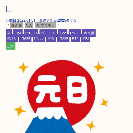
対応させて頂きます♪
★出張買取の対応可能地域★
兵庫県,神戸市中央区,神戸市兵庫区,神戸市北区,神戸
垂水区,須磨区,東灘区,灘区,長田区,
三田市,明石市,ポートアイランド,六甲アイランド,三
上記地域にない場合も、ご相談下さい。
※品数が多い時・外出できない時・重い時、まとめ
しい時などにご利用下さいませ。