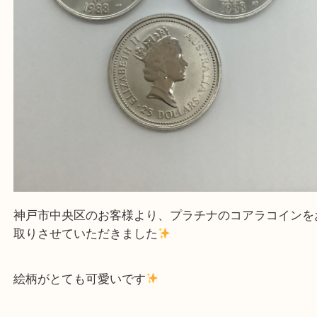
コアラコイン プラチナコイン（
N/A
N/A
Ｐｔ1000
）
全て
Pt1000
貴金属
神戸市中央区