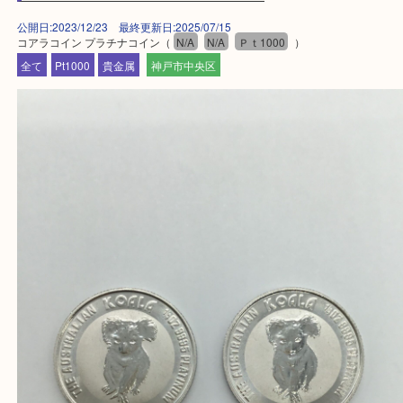
しい時などにご利用下さいませ。
『大吉三宮オーパ2店に来てよかった！』
と思って頂けるよう 精一杯のご案内をいたします
皆様のご来店を従業員一同、心からお待ちしており
Facebook
Twitter
Line
コアラコイン プラチナコイン
公開日:2023/12/23 最終更新日:2025/07/15