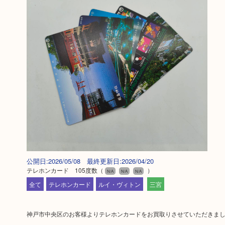
公開日:2026/05/08 最終更新日:2026/04/20
テレホンカード 105度数
（
）
N/A
N/A
N/A
全て
テレホンカード
ルイ・ヴィトン
三宮
神戸市中央区のお客様よりテレホンカードをお買取りさせていただきま