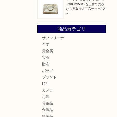
ィ30 M95319を三宮で売る
なら買取大吉三宮オーパ2店
へ
商品カテゴリ
サブマリーナ
全て
貴金属
宝石
財布
バッグ
ブランド
時計
カメラ
お酒
骨董品
金製品
銀製品