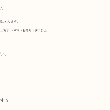
した。
能となります。
三宮オーパ2店へお持ち下さいませ。
さい。
ます☆