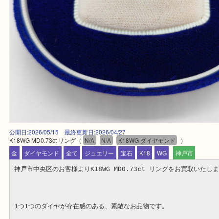
公開日:2026/05/15 最終更新日:2026/04/27
K18WG MD0.73ct リング
（
N/A
N/A
K18WG ダイヤモンド
）
金
ダイヤモンド
全て
ジュエリー
宝石
K18
WG
神戸市