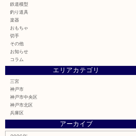
カメラ
お酒
骨董品
金製品
銀製品
食器
テレホンカード
金券・商品券
株主優待券
はがき
古銭
金貨
記念メダル
化粧品
MLM
サプリメント