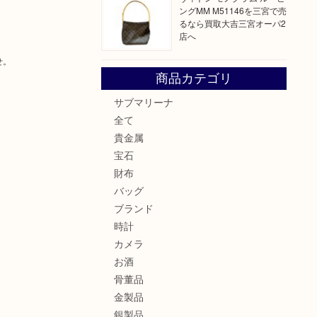
ングMM M51146を三宮で売
るなら買取大吉三宮オーパ2
店へ
せ。
商品カテゴリ
サブマリーナ
全て
貴金属
宝石
財布
バッグ
ブランド
時計
カメラ
お酒
骨董品
金製品
銀製品