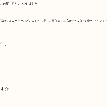
でこの度お持ちいただけました。
石のジュエリーがございましたら是非、買取大吉三宮オーパ2店へお持ち下さいま
さい。
ます☆