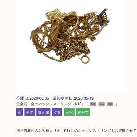
公開日:2026/06/05 最終更新日:2026/05/19
貴金属・金のネックレス・リング（K18）
（
）
N/A
N/A
K18
金
全て
貴金属
K18
三宮
神戸市
神戸市北区のお客様より金（K18）のネックレス・リングをお買取させ