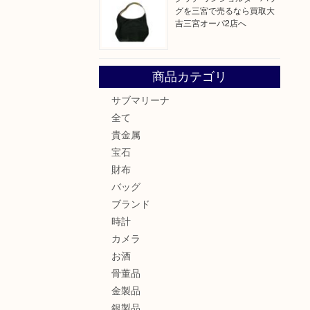
グを三宮で売るなら買取大
吉三宮オーパ2店へ
商品カテゴリ
サブマリーナ
全て
貴金属
宝石
財布
バッグ
ブランド
時計
カメラ
お酒
骨董品
金製品
銀製品