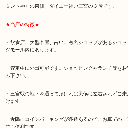
★最寄り駅★
各線「三宮駅」「三ノ宮駅」から徒歩３分。
ミント神戸の東側、ダイエー神戸三宮の３階です。
★当店の特徴★