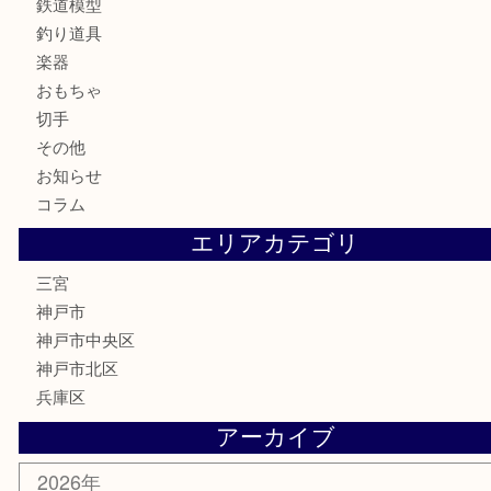
カメラ
お酒
骨董品
金製品
銀製品
食器
テレホンカード
金券・商品券
株主優待券
はがき
古銭
金貨
記念メダル
化粧品
MLM
サプリメント