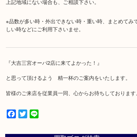
・年中無休です！年末年始も営業しております！急
対応させて頂きます♪
★出張買取の対応可能地域★
兵庫県,神戸市中央区,神戸市兵庫区,神戸市北区,神戸
垂水区,須磨区,東灘区,灘区,長田区,
三田市,明石市,ポートアイランド,六甲アイランド,三
上記地域にない場合も、ご相談下さい。
※品数が多い時・外出できない時・重い時、まとめ