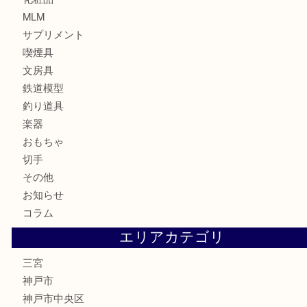
宝石
財布
バッグ
ブランド
時計
カメラ
お酒
骨董品
金製品
銀製品
食器
テレホンカード
金券・商品券
株主優待券
はがき
古銭
金貨