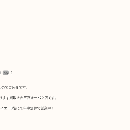
）
N/A
したのでご紹介です。
おります買取大吉三宮オーパ２店です。
イエー3階にて年中無休で営業中！