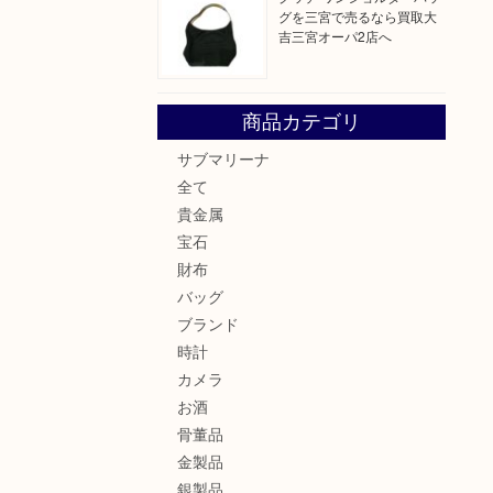
グを三宮で売るなら買取大
吉三宮オーパ2店へ
商品カテゴリ
サブマリーナ
全て
貴金属
宝石
財布
バッグ
ブランド
時計
カメラ
お酒
骨董品
金製品
銀製品