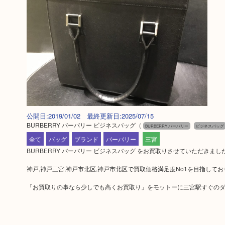
公開日:2019/01/02 最終更新日:2025/07/15
BURBERRY バーバリー ビジネスバッグ
（
BURBERRY バーバリー
ビジネスバッグ
全て
バッグ
ブランド
バーバリー
三宮
BURBERRY バーバリー ビジネスバッグ をお買取りさせていただきま
神戸,神戸三宮,神戸市北区,神戸市北区で買取価格満足度No1を目指して
「お買取りの事なら少しでも高くお買取り」をモットーに三宮駅すぐのダ