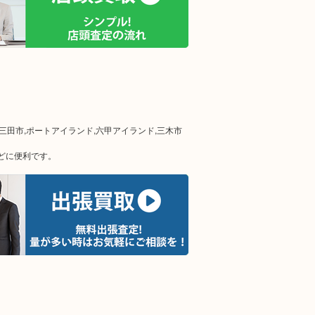
,三田市,ポートアイランド,六甲アイランド,三木市
どに便利です。