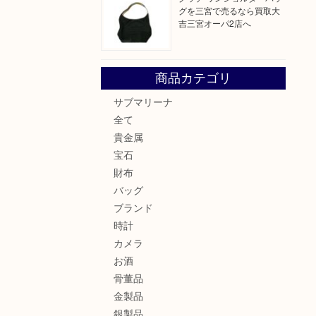
グを三宮で売るなら買取大
吉三宮オーパ2店へ
商品カテゴリ
サブマリーナ
全て
貴金属
宝石
財布
バッグ
ブランド
時計
カメラ
お酒
骨董品
金製品
銀製品