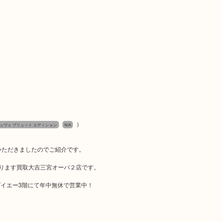
）
ュヴェ ブリュット エディション
N/A
ていただきましたのでご紹介です。
おります買取大吉三宮オーパ２店です。
イエー3階にて年中無休で営業中！