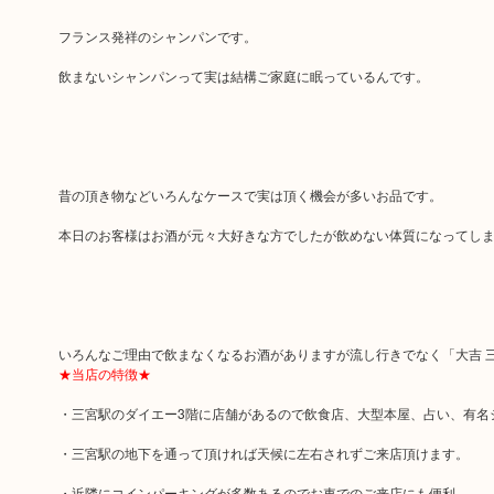
フランス発祥のシャンパンです。
飲まないシャンパンって実は結構ご家庭に眠っているんです。
昔の頂き物などいろんなケースで実は頂く機会が多いお品です。
本日のお客様はお酒が元々大好きな方でしたが飲めない体質になってし
いろんなご理由で飲まなくなるお酒がありますが流し行きでなく「大吉 
★当店の特徴★
・三宮駅のダイエー3階に店舗があるので飲食店、大型本屋、占い、有名
・三宮駅の地下を通って頂ければ天候に左右されずご来店頂けます。
・近隣にコインパーキングが多数あるのでお車でのご来店にも便利。