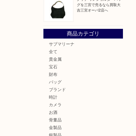
グを三宮で売るなら買取大
吉三宮オーパ2店へ
商品カテゴリ
サブマリーナ
全て
貴金属
宝石
財布
バッグ
ブランド
時計
カメラ
お酒
骨董品
金製品
銀製品