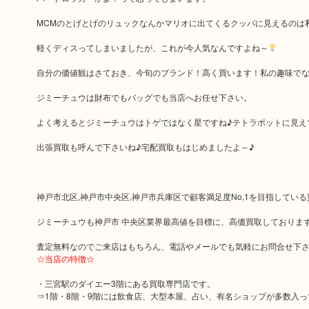
MCMのとげとげのリュックなんかマリオに出てくるクッパに見えるのは
軽くディスってしまいましたが、これが今人気なんですよね～
自分の価値観はさておき、今旬のブランド！高く買います！私の趣味で
ジミーチュウは財布でもバッグでも当店へお任せ下さい。
よく考えるとジミーチュウはトゲではなく星ですね♪テトラポットに見え
出張買取も呼んで下さいね♪宅配買取もはじめましたよ～♪
神戸市北区,神戸市中央区,神戸市兵庫区で顧客満足度No,1を目指してい
ジミーチュウも神戸市 中央区業界最高値を目標に、高価買取しておりま
査定無料なのでご来店はもちろん、電話やメールでも気軽にお問合せ下
☆当店の特徴☆
・三宮駅のダイエー3階にある買取専門店です。
⇒1階・8階・9階には飲食店、大型本屋、占い、有名ショップが多数入