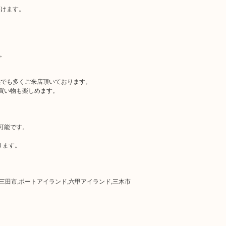
頂けます。
。
族でも多くご来店頂いております。
買い物も楽しめます。
。
可能です。
ります。
,三田市,ポートアイランド,六甲アイランド,三木市