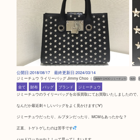
公開日:2018/08/17 最終更新日:2024/03/14
ジミーチュウ ライリーバッグ Jimmy Choo
（
JIMMY CHOO ジミーチュウ
N/A
全て
財布
バッグ
ブランド
ジミーチュウ
ジミーチュウのライリーバッグを出張買取にてお買取いたしましたので、
なんだか最近刺々しいバッグをよく見かけます(;'∀')
ジミーチュウだったり、ルブタンだったり、MCMもあったかな？
正直、トゲトゲしたのは苦手です
ハードロッカーかよ！って思ってしまいます。