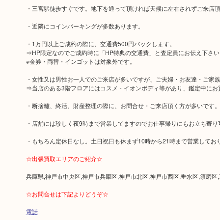
・三宮駅徒歩すぐです。地下を通って頂ければ天候に左右されずご来店
・近隣にコインパーキングが多数あります。
・1万円以上ご成約の際に、交通費500円バックします。
⇒HP限定なのでご成約時に「HP特典の交通費」と査定員にお伝え下さい
※金券・両替・インゴットは対象外です。
・女性又は男性お一人でのご来店が多いですが、ご夫婦・お友達・ご家
⇒当店のある3階フロアにはコスメ・イオンボディ等があり、鑑定中にお
・断捨離、終活、財産整理の際に、お問合せ・ご来店頂く方が多いです
・店舗には珍しく夜9時まで営業してますのでお仕事帰りにもお立ち寄り
・もちろん定休日なし。土日祝日も休まず10時から21時まで営業してお
☆出張買取エリアのご紹介☆
兵庫県,神戸市中央区,神戸市兵庫区,神戸市北区,神戸市西区,垂水区,須磨区
☆お問合せは下記よりどうぞ☆
電話