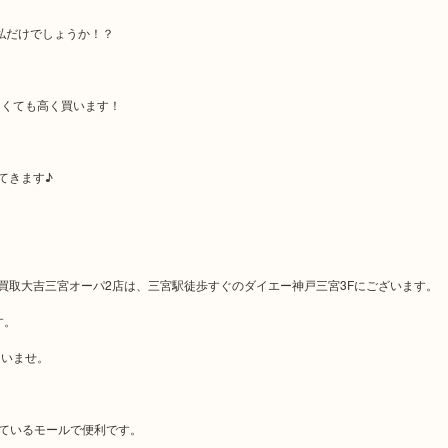
私だけでしょうか！？
なくても高く買います！
てきます♪
る買取大吉三宮オーパ2店は、三宮駅徒歩すぐのダイエー神戸三宮3Fにございます。
す。
さいませ。
っているモールで便利です。