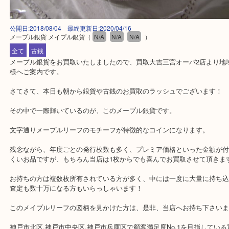
公開日:2018/08/04 最終更新日:2020/04/16
メープル銀貨 メイプル銀貨
（
N/A
N/A
N/A
）
全て
古銭
メープル銀貨をお買取いたしましたので、買取大吉三宮オーパ2店よ
様へご案内です。
さてさて、本日も朝から銀貨や古銭のお買取のラッシュでございま
その中で一際輝いているのが、このメープル銀貨です。
文字通りメープルリーフのモチーフが特徴的なコインになります。
残念ながら、年度ごとの発行枚数も多く、プレミア価格といった金
くいお品ですが、もちろん当店は1枚からでも喜んでお買取させて頂