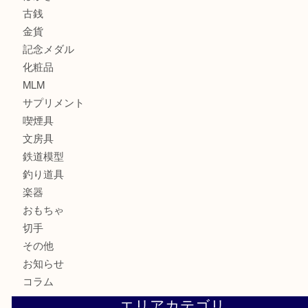
時計
カメラ
お酒
骨董品
金製品
銀製品
食器
テレホンカード
金券・商品券
株主優待券
はがき
古銭
金貨
記念メダル
化粧品
MLM