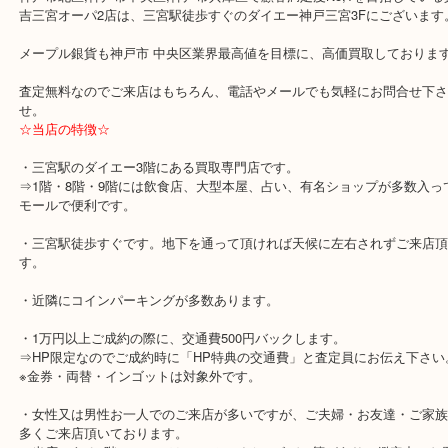
お持ちの方は複数枚所有されている方が多く、中には一度に大量に
査定も数十万になる方もいらっしゃいます！
このメイプルリーフの図柄を見かけた方は、是非、当店へお持ち下
神戸市北区,神戸市中央区,神戸市兵庫区で顧客満足度No,1を目指し
吉三宮オーパ2店は、三宮駅徒歩すぐのダイエー神戸三宮3Fにござ
メープル銀貨も神戸市 中央区業界最高値を目標に、高価買取してお
査定無料なのでご来店はもちろん、電話やメールでも気軽にお問合
せ。
☆当店の特徴☆
・三宮駅のダイエー3階にある買取専門店です。
⇒1階・8階・9階には飲食店、大型本屋、占い、有名ショップが多
モールで便利です。
・三宮駅徒歩すぐです。地下を通って頂ければ天候に左右されずご
す。