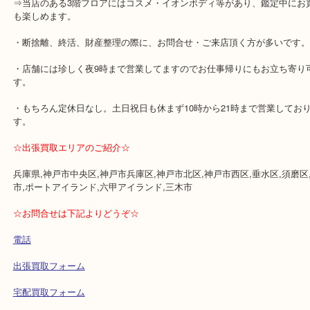
・近隣にコインパーキングが多数あります。
・1万円以上ご成約の際に、交通費500円バックします。
⇒HP限定なのでご成約時に「HP特典の交通費」と査定員にお伝え
※金券・両替・インゴットは対象外です。
・女性又は男性お一人でのご来店が多いですが、ご夫婦・お友達・
多くご来店頂いております。
⇒当店のある3階フロアにはコスメ・イオンボディ等があり、鑑定中
も楽しめます。
・断捨離、終活、財産整理の際に、お問合せ・ご来店頂く方が多い
・店舗には珍しく夜9時まで営業してますのでお仕事帰りにもお立ち
す。
・もちろん定休日なし。土日祝日も休まず10時から21時まで営業し
す。
☆出張買取エリアのご紹介☆
兵庫県,神戸市中央区,神戸市兵庫区,神戸市北区,神戸市西区,垂水区,