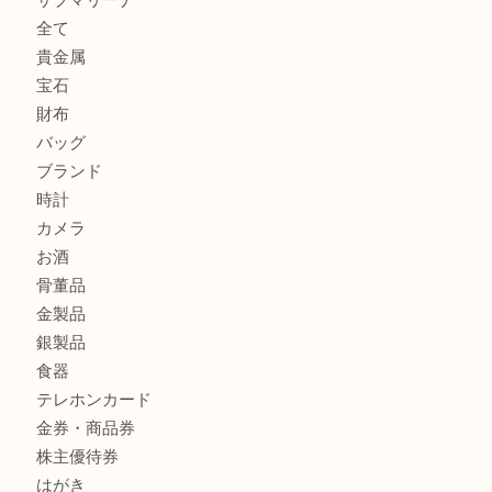
K18 アレキサンドライト ペンダントトップを神戸市で売る
宮オーパ2店
ヴィトン モノグラム ルーピングMM M51146を三宮で売る
宮オーパ2店へ
商品カテゴリ
サブマリーナ
全て
貴金属
宝石
財布
バッグ
ブランド