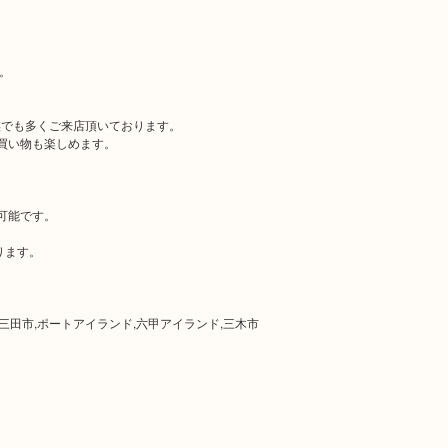
。
族でも多くご来店頂いております。
買い物も楽しめます。
。
可能です。
ります。
,三田市,ポートアイランド,六甲アイランド,三木市