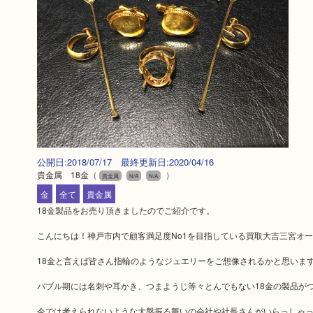
公開日:2018/07/17 最終更新日:2020/04/16
貴金属 18金
（
）
貴金属
N/A
N/A
金
全て
貴金属
18金製品をお売り頂きましたのでご紹介です。
こんにちは！神戸市内で顧客満足度No1を目指している買取大吉三宮オー
18金と言えば皆さん指輪のようなジュエリーをご想像されるかと思いま
バブル期には名刺や耳かき、つまようじ等々とんでもない18金の製品が
今では考えられないような大盤振る舞いの会社や社長さんがいらっしゃ