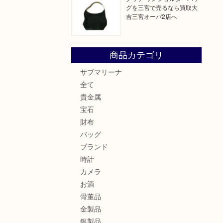
グを三宮で売るなら買取大
吉三宮オーパ2店へ
商品カテゴリ
サブマリーナ
全て
貴金属
宝石
財布
バッグ
ブランド
時計
カメラ
お酒
骨董品
金製品
銀製品