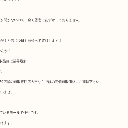
しか聞かないので、全く恩恵にあずかっておりません。
ルが！と信じ今日も頑張って買取します！
せんか？
取品目は業界最多!
す。
70店舗の買取専門店大吉ならではの高価買取価格にご期待下さい。
さいませ。
っているモールで便利です。
頂けます。