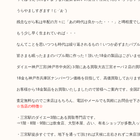
うらやましすぎます！(; ･`д･´)
残念ながら私は年配の方々に「あの時代は良かった・・・」と噂程度で
もう少し早く生まれていれば・・・
なんてことを思いつつも時代は繰り返されるもの！いつか必ずまたバブ
皆さまも眠ったままのバブル期に作った！頂いた18金の製品はございま
ダイエー神戸三宮(神戸市中央区)３階にある買取大吉三宮オーパ２店の買
18金も神戸市兵庫区ナンバーワン価格を目指して、高価買取しておりま
お客様から18金製品をお買取いたしましたので皆様へご案内です。全国2
査定無料なのでご来店はもちろん、電話やメールでも気軽にお問合せ下
☆当店の特徴☆
・三宮駅のダイエー3階にある買取専門店です。
⇒1階・8階・9階には飲食店、大型本屋、占い、有名ショップが多数入
・三宮駅徒歩すぐです。地下を通って頂ければ天候に左右されずご来店