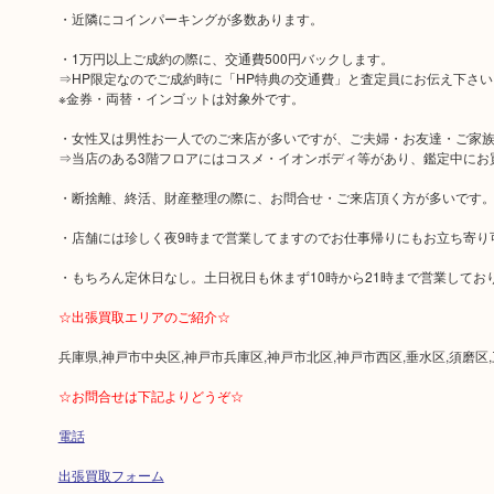
・近隣にコインパーキングが多数あります。
・1万円以上ご成約の際に、交通費500円バックします。
⇒HP限定なのでご成約時に「HP特典の交通費」と査定員にお伝え下さい
※金券・両替・インゴットは対象外です。
・女性又は男性お一人でのご来店が多いですが、ご夫婦・お友達・ご家
⇒当店のある3階フロアにはコスメ・イオンボディ等があり、鑑定中にお
・断捨離、終活、財産整理の際に、お問合せ・ご来店頂く方が多いです
・店舗には珍しく夜9時まで営業してますのでお仕事帰りにもお立ち寄り
・もちろん定休日なし。土日祝日も休まず10時から21時まで営業してお
☆出張買取エリアのご紹介☆
兵庫県,神戸市中央区,神戸市兵庫区,神戸市北区,神戸市西区,垂水区,須磨区
☆お問合せは下記よりどうぞ☆
電話
出張買取フォーム