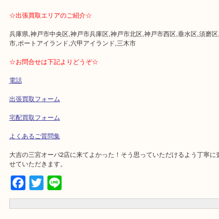
⇒当店のある3階フロアにはコスメ・イオンボディ等があり、鑑定中
も楽しめます。
・断捨離、終活、財産整理の際に、お問合せ・ご来店頂く方が多い
・店舗には珍しく夜9時まで営業してますのでお仕事帰りにもお立ち
す。
・もちろん定休日なし。土日祝日も休まず10時から21時まで営業し
す。
☆出張買取エリアのご紹介☆
兵庫県,神戸市中央区,神戸市兵庫区,神戸市北区,神戸市西区,垂水区,
市,ポートアイランド,六甲アイランド,三木市
☆お問合せは下記よりどうぞ☆
電話
出張買取フォーム