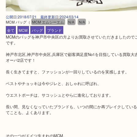
公開日:2018/07/21 最終更新日:2024/03/14
MCM バッグ
（
MCM エムシーエム
N/A
N/A
）
全て
MCM
バッグ
ブランド
MCMのバッグを神戸市中央区の方よりお買取させていただきました
です。
神戸市北区,神戸市中央区,兵庫区で顧客満足度No1を目指している
オーパ2店です！
長く生きてますと、ファッションが一回りしているのを実感します
ベストやチョッキは今やジレと、おしゃれに呼ばれ、
ウエストポーチは、サコッシュとやらに進化しております。