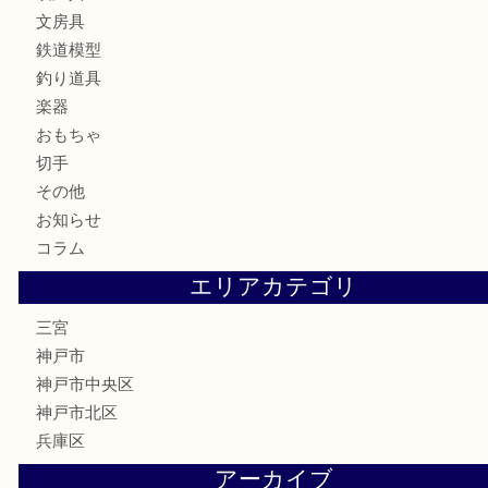
食器
テレホンカード
金券・商品券
株主優待券
はがき
古銭
金貨
記念メダル
化粧品
MLM
サプリメント
喫煙具
文房具
鉄道模型
釣り道具
楽器