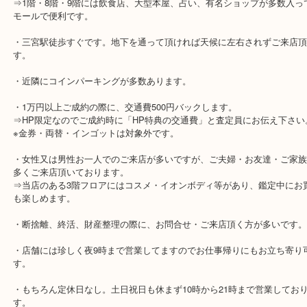
買取専門店大吉 三宮オーパ2店は全国270展開中の買取専門店です。
取なら、ダイエー神戸三宮にある、買取専門店大吉 三宮オーパ2店
さい。当店は神戸市中央区地域でMCMの買取実績ナンバーワンを目
す。査定無料なのでご来店はもちろん、電話やメールでも気軽にお
いませ。
☆当店の特徴☆
・三宮駅のダイエー3階にある買取専門店です。
⇒1階・8階・9階には飲食店、大型本屋、占い、有名ショップが多
モールで便利です。
・三宮駅徒歩すぐです。地下を通って頂ければ天候に左右されずご
す。
・近隣にコインパーキングが多数あります。
・1万円以上ご成約の際に、交通費500円バックします。
⇒HP限定なのでご成約時に「HP特典の交通費」と査定員にお伝え
※金券・両替・インゴットは対象外です。
・女性又は男性お一人でのご来店が多いですが、ご夫婦・お友達・
多くご来店頂いております。