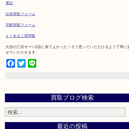
・もちろん定休日なし。土日祝日も休まず10時から21時まで営業し
す。
☆出張買取エリアのご紹介☆
兵庫県,神戸市中央区,神戸市兵庫区,神戸市北区,神戸市西区,垂水区,
市,ポートアイランド,六甲アイランド,三木市
☆お問合せは下記よりどうぞ☆
電話
出張買取フォーム
宅配買取フォーム
よくあるご質問集
大吉の三宮オーパ2店に来てよかった！そう思っていただけるよう丁
せていただきます。
Facebook
Twitter
Line