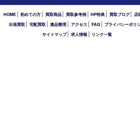
2020年
2019年
2018年
2017年
買取大吉 三宮オーパ２店
〒651-0096 兵庫県神戸市中央区雲井通6丁目1-15 三宮オーパ2
TEL 0120-664-336 FAX 078-862-3534
営業時間 10：00～21：00
定休日 年中無休（臨時休業を除く）
古物商許可証
兵庫県公安委員会 第631121200007号
登録社名：株式会社ルートコウベ