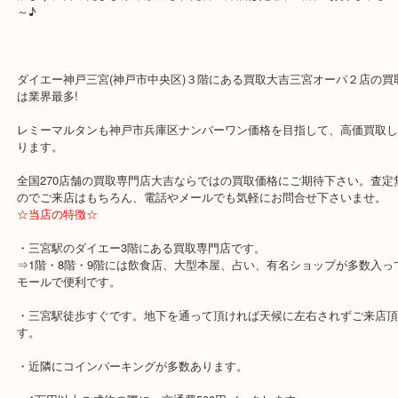
限定で発売されているものは高額査定の期待できるお品ですね。
高価なものばかりでなく、画像のようなXOやスペシャルリザーブな
格帯のお品も、もちろんお買取可能です！
飲まずに飾ったまま数年放置された古い洋酒は是非、当店へお持ち
～♪
ダイエー神戸三宮(神戸市中央区)３階にある買取大吉三宮オーパ２
は業界最多!
レミーマルタンも神戸市兵庫区ナンバーワン価格を目指して、高価
ります。
全国270店舗の買取専門店大吉ならではの買取価格にご期待下さい
のでご来店はもちろん、電話やメールでも気軽にお問合せ下さいま
☆当店の特徴☆
・三宮駅のダイエー3階にある買取専門店です。