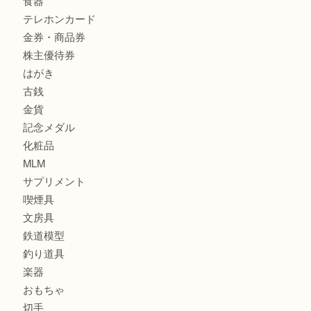
宝石
財布
バッグ
ブランド
時計
カメラ
お酒
骨董品
金製品
銀製品
食器
テレホンカード
金券・商品券
株主優待券
はがき
古銭