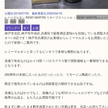
公開日:2018/07/05 最終更新日:2020/04/16
レミーマルタン REMY MARTIN リサーブスペシャル
（
REMY MARTIN
ン
N/A
N/A
）
ブランデー
全て
お酒
神戸市北区,神戸市中央区,兵庫区で顧客満足度No1を目指している
オーパ2店です！神戸市兵庫区のお客様からレミーマルタンをお買取
たので皆様へご案内です。
レミーマルタンと言ってもピンキリで多様な種類があります。
高価で有名なのはルイ13世！バカラグラス製で買取価格も一番期待
となります。
250周年の木箱に入ったものだったったり、リモージュ陶器だった