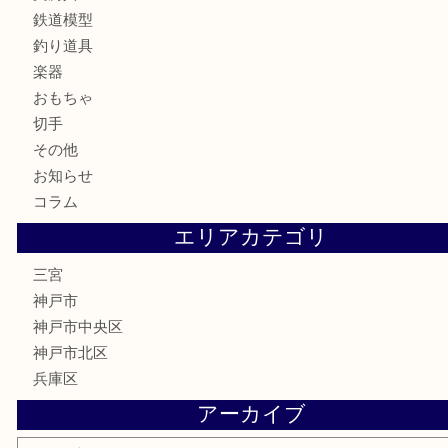
金券・商品券
株主優待券
はがき
古銭
金貨
記念メダル
化粧品
MLM
サプリメント
喫煙具
文房具
鉄道模型
釣り道具
楽器
おもちゃ
切手