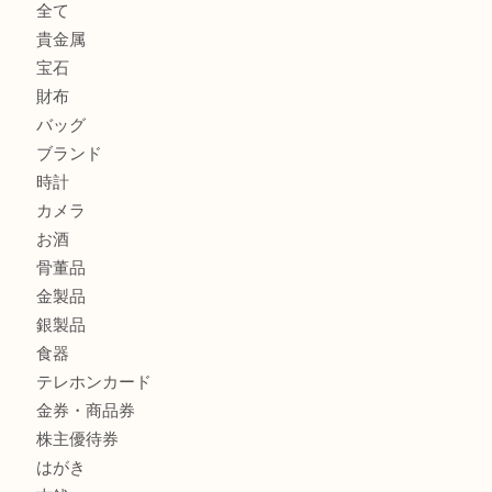
ヴィトン モノグラム ルーピングMM M51146を三宮で売る
宮オーパ2店へ
商品カテゴリ
サブマリーナ
全て
貴金属
宝石
財布
バッグ
ブランド
時計
カメラ