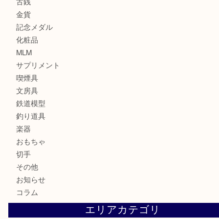
お酒
骨董品
金製品
銀製品
食器
テレホンカード
金券・商品券
株主優待券
はがき
古銭
金貨
記念メダル
化粧品
MLM
サプリメント
喫煙具