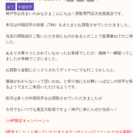
公開日:2018/04/03 最終更新日:2020/04/16
中国切手｜赤猿（T46）お買取です
（
N/A
N/A
N/A
）
全て
中国切手
神戸市お住まいのみなさまこんにちは！買取専門店大吉箕面店です
本日は中国切手の赤猿（T46）をまたまたお買取させていただきま
当店の買取紹介ご覧いただき似たものがあるとのことで真贋兼ねて
した。
あまり大事そうにされていなかったお客様でしたが、偽物？一瞬疑
ましたが本物でございました。
お買取り金額にビックリされてディナーにでも行こうかしらと。
価値がわからないって恐いわね。と仰り他にも仕舞いっぱなしの切