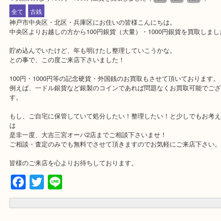
公開日:2018/01/17 最終更新日:2020/04/16
中央区の方より100円・1000円銀貨を買取しました
（
N/A
N/A
N/A
全て
古銭
神戸市中央区・北区・兵庫区にお住いの皆様こんにちは。
中央区よりお越しの方から100円銀貨（大量）・1000円銀貨を買取
貯め込んでいたけど、年も明けたし整理していこうかな。
との事で、この度ご来店下さいました！
100円・1000円等の記念硬貨・外国銭のお買取もさせて頂いており
例えば、一ドル銀貨など銀製のコインであれば問題なくお買取可能
す。
もし、ご自宅に保管していて処分したい！整理したい！と少しでも
は
是非一度、大吉三宮オーパ2店までご相談下さいませ！