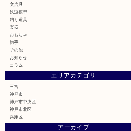
金券・商品券
株主優待券
はがき
古銭
金貨
記念メダル
化粧品
MLM
サプリメント
喫煙具
文房具
鉄道模型
釣り道具
楽器
おもちゃ
切手