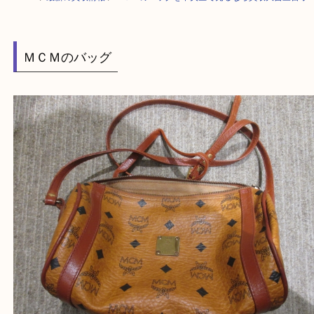
HOME
>
最新の買取情報
>
ＭＣＭのバッグを中央区で売るなら買取大吉三
ＭＣＭのバッグ