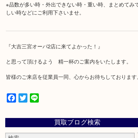
・年中無休です！年末年始も営業しております！急
対応させて頂きます♪
★出張買取の対応可能地域★
兵庫県,神戸市中央区,神戸市兵庫区,神戸市北区,神戸
垂水区,須磨区,東灘区,灘区,長田区,
三田市,明石市,ポートアイランド,六甲アイランド,三
上記地域にない場合も、ご相談下さい。
※品数が多い時・外出できない時・重い時、まとめ