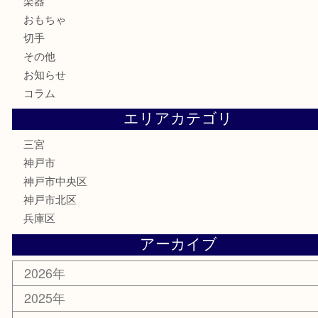
お酒
骨董品
金製品
銀製品
食器
テレホンカード
金券・商品券
株主優待券
はがき
古銭
金貨
記念メダル
化粧品
MLM
サプリメント
喫煙具