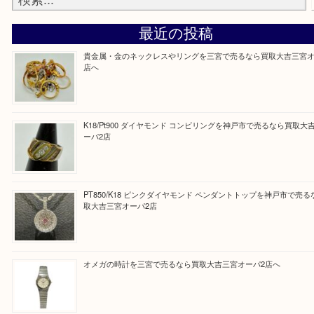
しい時などにご利用下さいませ。
『大吉三宮オーパ2店に来てよかった！』
と思って頂けるよう 精一杯のご案内をいたします
皆様のご来店を従業員一同、心からお待ちしており
Facebook
Twitter
Line
買取ブログ検索