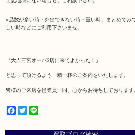
・店舗には珍しく10時から21時まで営業してますの
帰りにもお立ち寄り可能です。
・年中無休です！年末年始も営業しております！急
対応させて頂きます♪
★出張買取の対応可能地域★
兵庫県,神戸市中央区,神戸市兵庫区,神戸市北区,神戸
垂水区,須磨区,東灘区,灘区,長田区,
三田市,明石市,ポートアイランド,六甲アイランド,三
上記地域にない場合も、ご相談下さい。