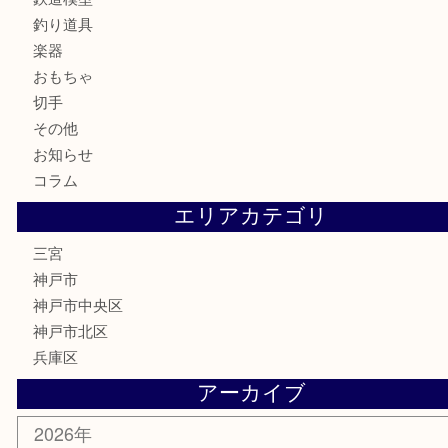
ブランド
時計
カメラ
お酒
骨董品
金製品
銀製品
食器
テレホンカード
金券・商品券
株主優待券
はがき
古銭
金貨
記念メダル
化粧品