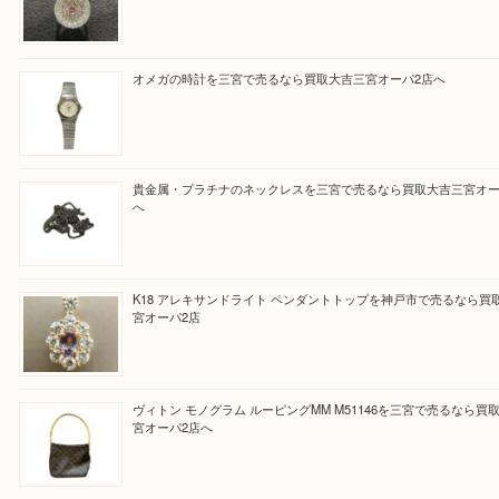
Facebook
Twitter
Line
買取ブログ検索
最近の投稿
PT850/K18 ピンクダイヤモンド ペンダントトップを神戸
取大吉三宮オーパ2店
オメガの時計を三宮で売るなら買取大吉三宮オーパ2店へ