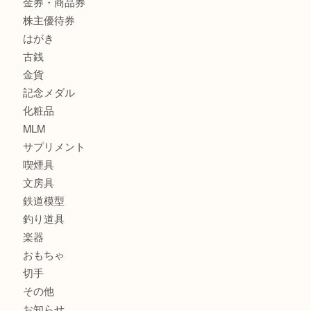
全て
貴金属
宝石
財布
バッグ
ブランド
時計
カメラ
お酒
骨董品
金製品
銀製品
食器
テレホンカード
金券・商品券
株主優待券