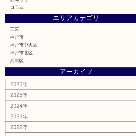
はがき
古銭
金貨
記念メダル
化粧品
MLM
サプリメント
喫煙具
文房具
鉄道模型
釣り道具
楽器
おもちゃ
切手
その他
お知らせ