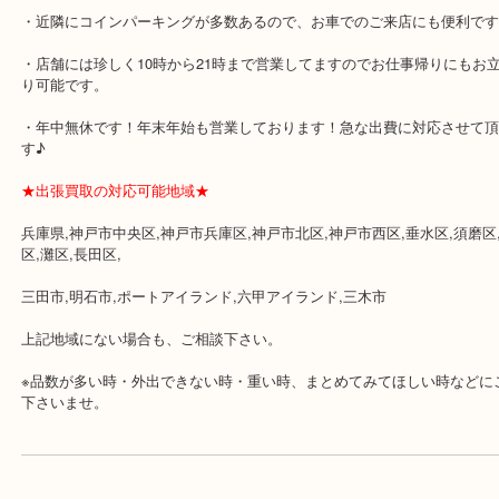
各線「三宮駅」「三ノ宮駅」から徒歩３分。
ミント神戸の東側、ダイエー神戸三宮の３階です。
★当店の特徴★
・飲食店、大型本屋、占い、有名ショップがあるショッピングモー
ます。
・査定中に外出可能です。ショッピングやランチ等をお楽しみ下さ
・三宮駅の地下を通って頂ければ天候に左右されずご来店頂けます
・近隣にコインパーキングが多数あるので、お車でのご来店にも便
・店舗には珍しく10時から21時まで営業してますのでお仕事帰りに
り可能です。
・年中無休です！年末年始も営業しております！急な出費に対応さ
す♪