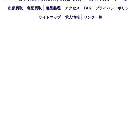
2021年
2020年
2019年
2018年
2017年
買取大吉 三宮オーパ２店
〒651-0096 兵庫県神戸市中央区雲井通6丁目1-15 三宮オーパ2
TEL 0120-664-336 FAX 078-862-3534
営業時間 10：00～21：00
定休日 年中無休（臨時休業を除く）
古物商許可証
兵庫県公安委員会 第631121200007号
登録社名：株式会社ルートコウベ