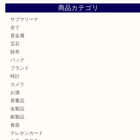
貴金属・プラチナのネックレスを三宮で売るなら買取大吉三
へ
K18 アレキサンドライト ペンダントトップを神戸市で売る
宮オーパ2店
ヴィトン モノグラム ルーピングMM M51146を三宮で売る
宮オーパ2店へ
商品カテゴリ
サブマリーナ