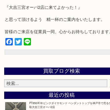
★出張買取の対応可能地域★
兵庫県,神戸市中央区,神戸市兵庫区,神戸市北区,神戸市西区,垂水区,
区,灘区,長田区,
三田市,明石市,ポートアイランド,六甲アイランド,三木市
上記地域にない場合も、ご相談下さい。
※品数が多い時・外出できない時・重い時、まとめてみてほしい時
下さいませ。
『大吉三宮オーパ2店に来てよかった！』
と思って頂けるよう 精一杯のご案内をいたします
皆様のご来店を従業員一同、心からお待ちしており