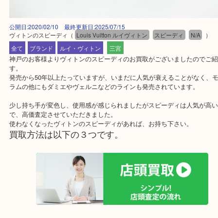
公開日:2020/02/10 最終更新日:2025/07/15
ヴィトンのスピーディ
（
Louis Vuitton ルイヴィトン
スピーディ
N/A
全て
ブランド
ルイ・ヴィトン
三宮
神戸のお客様よりヴィトンのスピーディのお買取がございましたの
す。
発売から50年以上たっていますが、いまだに人気が衰えることがな
ラムの他にもダミエやヴェルニなどのラインも発売されています。
少し持ち手が変色し、使用感が感じられましたがスピーディは人気
で、高価査定させていただきました。
使わなくなったヴィトンのスピーディがあれば、お持ち下さい。
買取方法は以下の３つです。