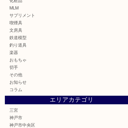
カメラ
お酒
骨董品
金製品
銀製品
食器
テレホンカード
金券・商品券
株主優待券
はがき
古銭
金貨
記念メダル
化粧品
MLM
サプリメント