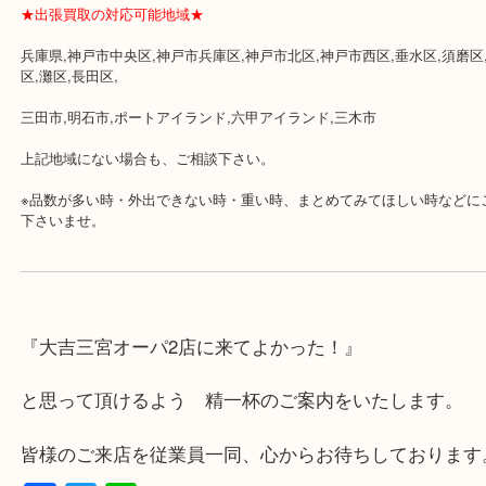
・査定中に外出可能です。ショッピングやランチ等をお楽しみ下さ
・三宮駅の地下を通って頂ければ天候に左右されずご来店頂けます
・近隣にコインパーキングが多数あるので、お車でのご来店にも便
・店舗には珍しく10時から21時まで営業してますのでお仕事帰りに
り可能です。
・年中無休です！年末年始も営業しております！急な出費に対応さ
す♪
★出張買取の対応可能地域★
兵庫県,神戸市中央区,神戸市兵庫区,神戸市北区,神戸市西区,垂水区,
区,灘区,長田区,
三田市,明石市,ポートアイランド,六甲アイランド,三木市
上記地域にない場合も、ご相談下さい。
※品数が多い時・外出できない時・重い時、まとめてみてほしい時