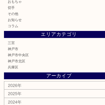
金券・商品券
株主優待券
はがき
古銭
金貨
記念メダル
化粧品
MLM
サプリメント
喫煙具
文房具
鉄道模型
釣り道具
楽器
おもちゃ
切手