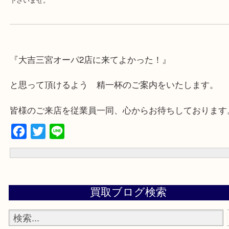
・年中無休です！年末年始も営業しております！急な出費に対応さ
す♪
★出張買取の対応可能地域★
兵庫県,神戸市中央区,神戸市兵庫区,神戸市北区,神戸市西区,垂水区,
区,灘区,長田区,
三田市,明石市,ポートアイランド,六甲アイランド,三木市
上記地域にない場合も、ご相談下さい。
※品数が多い時・外出できない時・重い時、まとめてみてほしい時
下さいませ。
『大吉三宮オーパ2店に来てよかった！』
と思って頂けるよう 精一杯のご案内をいたします