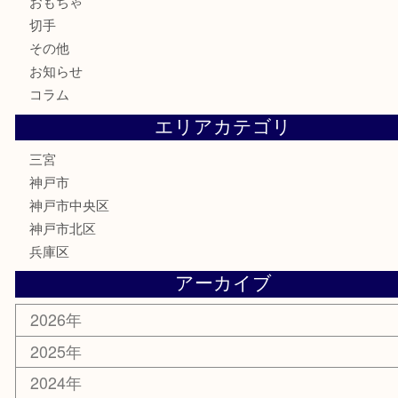
テレホンカード
金券・商品券
株主優待券
はがき
古銭
金貨
記念メダル
化粧品
MLM
サプリメント
喫煙具
文房具
鉄道模型
釣り道具
楽器
おもちゃ