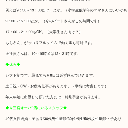
せん。
ややこしい人間関係が起こるほど、顔を合わせません。so!cool!
(1人だけずっと喋っている女性がいますが（私）害はないはずです。
暇な時はほとんど皆（多分）パソコンやケータイで好きな事をして
ケータイはオーナーから連絡が入る事があるので、充電しながら机
ています。
◆仕事時間◆
9：30から21：00の間で、最短4時間から働けます。
例えば9：30～13：30だけ、とか。（小学生低学年のママさんにい
9：30～15：00とか。（今のパートさんがこの時間です）
17：00～21：00もOK。（大学生さん向け？）
もちろん、がっつりフルタイムで働く事も可能です。