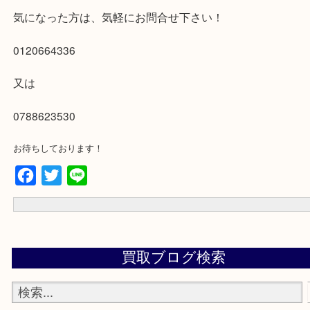
正社員さんは、10～19時又は12～21時です。
◆休み◆
シフト制です。最低でも月8日は必ず休んで頂きます。
土日祝・GW・お盆も仕事があります。（事情は考慮します）
年末年始に出勤して頂いた方には、特別手当があります。
◆今三宮オーパ2店にいるスタッフ◆
40代女性既婚・子あり/30代男性新婚/30代男性/50代女性既婚・子あ
気になった方は、気軽にお問合せ下さい！
0120664336
又は