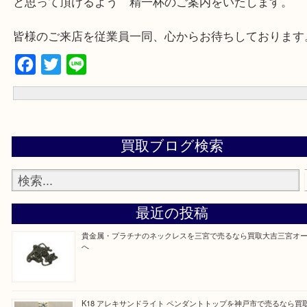
三田市,明石市,ポートアイランド,六甲アイランド,三木市
上記地域にない場合も、ご相談下さい。
※品数が多い時・外出できない時・重い時、まとめてみてほしい時
下さいませ。
『大吉三宮オーパ2店に来てよかった！』
と思って頂けるよう 精一杯のご案内をいたします
皆様のご来店を従業員一同、心からお待ちしており
Facebook
Twitter
Line