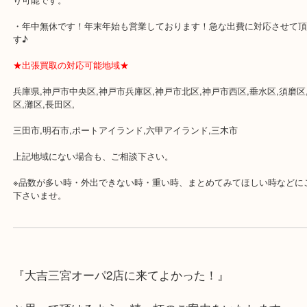
★当店の特徴★
・飲食店、大型本屋、占い、有名ショップがあるショッピングモー
ます。
・査定中に外出可能です。ショッピングやランチ等をお楽しみ下さ
・三宮駅の地下を通って頂ければ天候に左右されずご来店頂けます
・近隣にコインパーキングが多数あるので、お車でのご来店にも便
・店舗には珍しく10時から21時まで営業してますのでお仕事帰りに
り可能です。
・年中無休です！年末年始も営業しております！急な出費に対応さ
す♪
★出張買取の対応可能地域★
兵庫県,神戸市中央区,神戸市兵庫区,神戸市北区,神戸市西区,垂水区,
区,灘区,長田区,