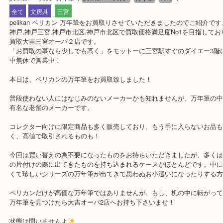
公開日:2019/08/07 最終更新日:2025/07/15
pelikan ペリカン 万年筆
（
pelikan ペリカン
万年筆
N/A
）
全て
文房具
三宮
pelikan ペリカン 万年筆をお買取りさせていただきましたのでご紹
神戸,神戸三宮,神戸市北区,神戸市北区で買取価格満足度No1を目指
買取大吉三宮オーパ２店です。
「お買取の事なら少しでも高く」をモットーに三宮駅すぐのダイエー
中無休で営業中！
本日は、ペリカンの万年筆をお買取致しました！
普段使わない人にはなじみのないメーカーかも知れませんが、万年
有名な老舗のメーカーです。
コレクター向けに限定商品も多く販売しており、もう手に入らない
く、高値で取引されるものも！