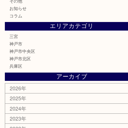
株主優待券
はがき
古銭
金貨
記念メダル
化粧品
MLM
サプリメント
喫煙具
文房具
鉄道模型
釣り道具
楽器
おもちゃ
切手
その他