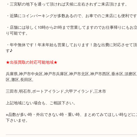
★最寄り駅★
各線「三宮駅」「三ノ宮駅」から徒歩３分。
ミント神戸の東側、ダイエー神戸三宮の３階です。
★当店の特徴★
・飲食店、大型本屋、占い、有名ショップがあるショッピングモー
ます。
・査定中に外出可能です。ショッピングやランチ等をお楽しみ下さ
・三宮駅の地下を通って頂ければ天候に左右されずご来店頂けます
・近隣にコインパーキングが多数あるので、お車でのご来店にも便
・店舗には珍しく10時から21時まで営業してますのでお仕事帰りに
り可能です。
・年中無休です！年末年始も営業しております！急な出費に対応さ
す♪