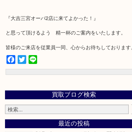
★出張買取の対応可能地域★
兵庫県,神戸市中央区,神戸市兵庫区,神戸市北区,神戸市西区,垂水区,
区,灘区,長田区,
三田市,明石市,ポートアイランド,六甲アイランド,三木市
上記地域にない場合も、ご相談下さい。
※品数が多い時・外出できない時・重い時、まとめてみてほしい時
下さいませ。
『大吉三宮オーパ2店に来てよかった！』
と思って頂けるよう 精一杯のご案内をいたします