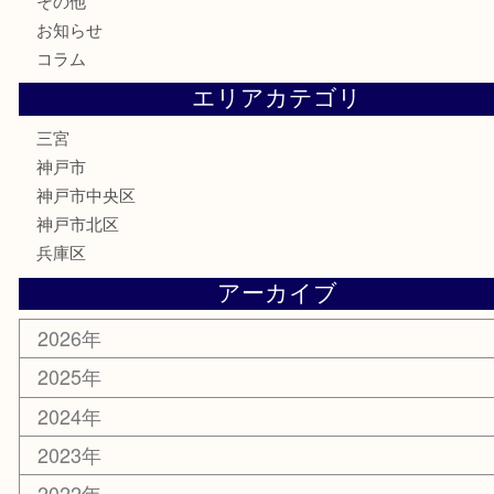
はがき
古銭
金貨
記念メダル
化粧品
MLM
サプリメント
喫煙具
文房具
鉄道模型
釣り道具
楽器
おもちゃ
切手
その他
お知らせ