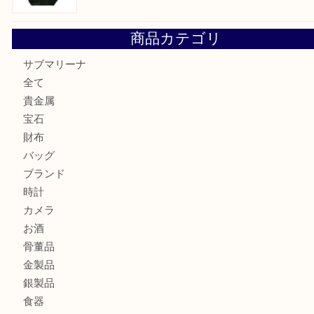
K18 アレキサンドライト ペンダントトップを神戸市で売る
宮オーパ2店
ヴィトン モノグラム ルーピングMM M51146を三宮で売る
宮オーパ2店へ
グッチ ワンショルダーバッグを三宮で売るなら買取大吉三宮
商品カテゴリ
サブマリーナ