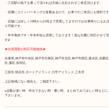
各線「三宮駅」「三ノ宮駅」から徒歩３分。
ミント神戸の東側、ダイエー神戸三宮の３階です。
★当店の特徴★
・飲食店、大型本屋、占い、有名ショップがあるショッピングモー
ます。
・査定中に外出可能です。ショッピングやランチ等をお楽しみ下さ
・三宮駅の地下を通って頂ければ天候に左右されずご来店頂けます
・近隣にコインパーキングが多数あるので、お車でのご来店にも便
・店舗には珍しく10時から21時まで営業してますのでお仕事帰りに
り可能です。
・年中無休です！年末年始も営業しております！急な出費に対応さ
す♪