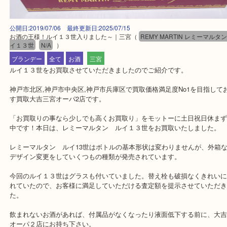
公開日:2019/07/06 最終更新日:2025/07/15
お酒の王様！ルイ１３世入りました～｜三宮
（
REMY MARTIN レミー
イ１３世
N/A
）
ブランデー
全て
お酒
三宮
ルイ１３世をお買取させていただきましたのでご紹介です。
神戸市北区,神戸市中央区,神戸市兵庫区で買取価格満足度No1を目
す買取大吉三宮オーパ2店です。
「お買取りの事なら少しでも高くお買取り」をモットーに土日祝日
中です！本日は、レミーマルタン ルイ１３世をお買取いたしまし
レミーマルタン ルイ13世はボトルの基本形状は変わりませんが、
デザイン変更をしていくつもの種類が発売されています。