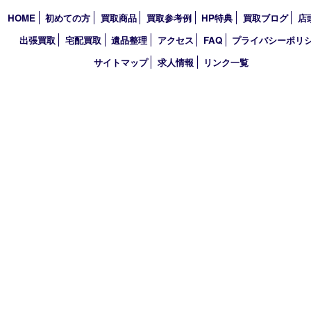
2021年
2020年
2019年
2018年
2017年
買取大吉 三宮オーパ２店
〒651-0096 兵庫県神戸市中央区雲井通6丁目1-15 三宮オーパ2
TEL 0120-664-336 FAX 078-862-3534
営業時間 10：00～21：00
定休日 年中無休（臨時休業を除く）
古物商許可証
兵庫県公安委員会 第631121200007号
登録社名：株式会社ルートコウベ