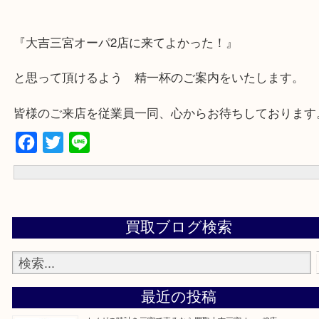
★出張買取の対応可能地域★
兵庫県,神戸市中央区,神戸市兵庫区,神戸市北区,神戸市西区,垂水区,
区,灘区,長田区,
三田市,明石市,ポートアイランド,六甲アイランド,三木市
上記地域にない場合も、ご相談下さい。
※品数が多い時・外出できない時・重い時、まとめてみてほしい時
下さいませ。
『大吉三宮オーパ2店に来てよかった！』
と思って頂けるよう 精一杯のご案内をいたします
皆様のご来店を従業員一同、心からお待ちしており