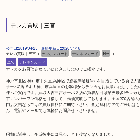
HOME
>
最新の買取情報
>
テレカ買取｜三宮
テレカ買取｜三宮
公開日:2019/04/25 最終更新日:2020/04/16
テレカ買取｜三宮
（
テレホンカード
テレホンカード
N/A
）
全て
テレホンカード
テレカをお買取させていただきましたのでご紹介です。
神戸市北区,神戸市中央区,兵庫区で顧客満足度No1を目指している
オーパ2店です！神戸市兵庫区のお客様からテレカをお買取いたしま
様へご案内です。買取大吉三宮オーパ２店の買取品目は業界最多!テ
市ナンバーワン価格を目指して、高価買取しております。全国270
門店大吉ならではの買取価格にご期待下さい。査定無料なのでご来
ん、電話やメールでも気軽にお問合せ下さいませ。