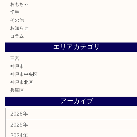
株主優待券
はがき
古銭
金貨
記念メダル
化粧品
MLM
サプリメント
喫煙具
文房具
鉄道模型
釣り道具
楽器
おもちゃ
切手
その他