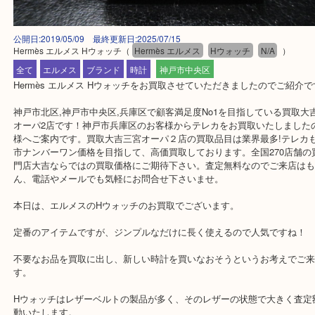
公開日:2019/05/09 最終更新日:2025/07/15
Hermès エルメス Hウォッチ
（
Hermès エルメス
Hウォッチ
N/A
）
全て
エルメス
ブランド
時計
神戸市中央区
Hermès エルメス Hウォッチをお買取させていただきましたのでご
神戸市北区,神戸市中央区,兵庫区で顧客満足度No1を目指している
オーパ2店です！神戸市兵庫区のお客様からテレカをお買取いたしま
様へご案内です。買取大吉三宮オーパ２店の買取品目は業界最多!テ
市ナンバーワン価格を目指して、高価買取しております。全国270
門店大吉ならではの買取価格にご期待下さい。査定無料なのでご来
ん、電話やメールでも気軽にお問合せ下さいませ。
本日は、エルメスのHウォッチのお買取でございます。