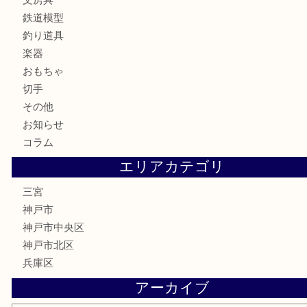
金製品
銀製品
食器
テレホンカード
金券・商品券
株主優待券
はがき
古銭
金貨
記念メダル
化粧品
MLM
サプリメント
喫煙具
文房具
鉄道模型