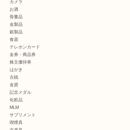
ヴィトン ミニラン スピーディ30 M95319を三宮で売るな
オーパ2店へ
商品カテゴリ
サブマリーナ
全て
貴金属
宝石
財布
バッグ
ブランド
時計
カメラ
お酒
骨董品