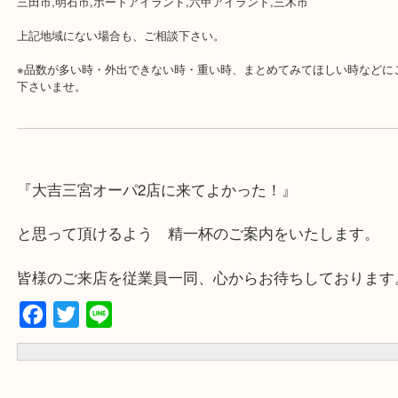
・近隣にコインパーキングが多数あるので、お車でのご来店にも便
・店舗には珍しく10時から21時まで営業してますのでお仕事帰りに
り可能です。
・年中無休です！年末年始も営業しております！急な出費に対応さ
す♪
★出張買取の対応可能地域★
兵庫県,神戸市中央区,神戸市兵庫区,神戸市北区,神戸市西区,垂水区,
区,灘区,長田区,
三田市,明石市,ポートアイランド,六甲アイランド,三木市
上記地域にない場合も、ご相談下さい。
※品数が多い時・外出できない時・重い時、まとめてみてほしい時
下さいませ。