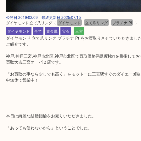
公開日:2019/02/09 最終更新日:2025/07/15
ダイヤモンド 立て爪リング
（
ダイヤモンド
立て爪リング
プラチナ P
ダイヤモンド
全て
貴金属
宝石
三宮
ダイヤモンド 立て爪リング プラチナ Pt をお買取りさせていただ
ご紹介です。
神戸,神戸三宮,神戸市北区,神戸市北区で買取価格満足度No1を目指
買取大吉三宮オーパ２店です。
「お買取の事なら少しでも高く」をモットーに三宮駅すぐのダイエー
中無休で営業中！