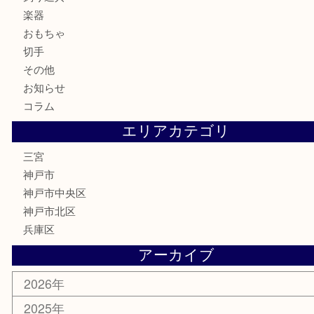
食器
テレホンカード
金券・商品券
株主優待券
はがき
古銭
金貨
記念メダル
化粧品
MLM
サプリメント
喫煙具
文房具
鉄道模型
釣り道具
楽器