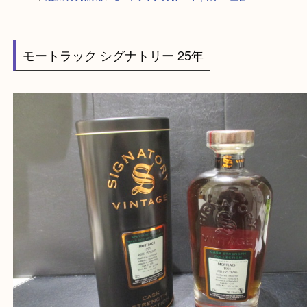
HOME
>
最新の買取情報
>
モートラック買取 25年｜神戸・三宮
モートラック シグナトリー 25年