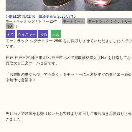
公開日:2019/02/16 最終更新日:2025/07/15
モートラック シグナトリー 25年
（
モートラック
モートラック シグナト
N/A
）
全て
ウイスキー
お酒
三宮
モートラック シグナトリー 25年 をお買取りさせていただきました
です。
神戸,神戸三宮,神戸市北区,神戸市北区で買取価格満足度No1を目指
買取大吉三宮オーパ２店です。
「お買取の事なら少しでも高く」をモットーに三宮駅すぐのダイエー
中無休で営業中！