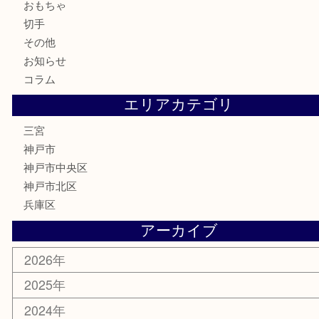
金券・商品券
株主優待券
はがき
古銭
金貨
記念メダル
化粧品
MLM
サプリメント
喫煙具
文房具
鉄道模型
釣り道具
楽器
おもちゃ
切手