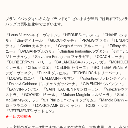
幸いにも本日のセリーヌバッグは状態もよくお客様もご納得の査定
りさせて頂きました。
ブランドバッグはいろんなブランドがございますが当店では現在下
バッグは買取強化中でございます。
「Louis Vuitton-ルイ・ヴィトン」「HERMES-エルメス」「CHANE
ル」「Dior-ディオール」「GUCCI-グッチ」「PRADA-プラダ」「FE
ディ」「Cartier-カルティエ」「Giorgio Armani-アルマーニ」「Tiff
ニー」「BVLGARI-ブルガリ」「Christian louboutin-ルブタン」「Jimm
ジミーチュウ」「Salvatore Ferragamo-フェラガモ」「COACH-コ
「BURBERRY-バーバリー」「BALANCIAGA-バレンシアガ」「MON
クレール」「Chloe-クロエ」「CELINE-セリーヌ」「BOTTEGA VE
テガ・ヴェネタ」「Dunhill ダンヒル」「TORYBURCH-トリーバー
「LOEWE-ロエベ」「BALMAIN-バルマン」「Valentino-ヴァレン