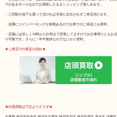
「Dolce＆Gabbana-ドルチェ＆ガッバーナ」「GIVENCHY-ジバン
「LANVIN-ランバン」「SAINT LAURENT-サンローラン」「Valext
ストラ」「GOYARD-ゴヤール」「Maison Margiela-マルジェラ」「Ste
McCartney-ステラ」「3.1 Phillip Lim-フィリップリム」「Manolo Bla
ロ・ブラニク」「LONGCHAMP-ロンシャン」「TODS-トッズ」
「VETEMENTS-ヴェトモン」
★当店の特徴★
・三宮駅のダイエー3階に店舗があるので飲食店、大型本屋、占い、
プがあるモールなのでお買取したままショッピング楽しめます。
・三宮駅の地下を通って頂ければ天候に左右されずご来店頂けます
・近隣にコインパーキングが多数あるのでお車でのご来店にも便利
・店舗には珍しく10時から21時まで営業してますのでお仕事帰りに
り可能です。さらに！年中無休なのでなにかと便利。
★ご来店での査定の流れ★