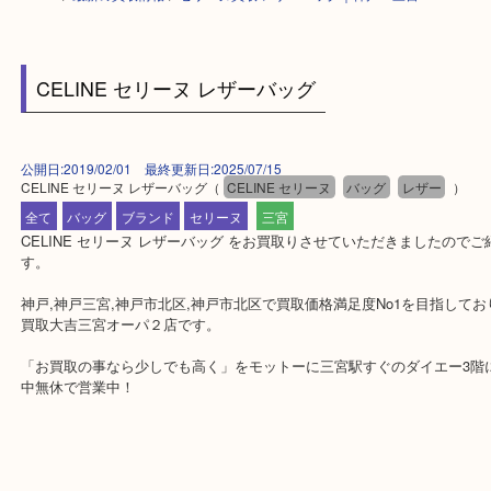
HOME
>
最新の買取情報
>
セリーヌ買取 レザーバッグ｜神戸・三宮
CELINE セリーヌ レザーバッグ
公開日:2019/02/01 最終更新日:2025/07/15
CELINE セリーヌ レザーバッグ
（
CELINE セリーヌ
バッグ
レザー
全て
バッグ
ブランド
セリーヌ
三宮
CELINE セリーヌ レザーバッグ をお買取りさせていただきました
す。
神戸,神戸三宮,神戸市北区,神戸市北区で買取価格満足度No1を目指
買取大吉三宮オーパ２店です。
「お買取の事なら少しでも高く」をモットーに三宮駅すぐのダイエー
中無休で営業中！