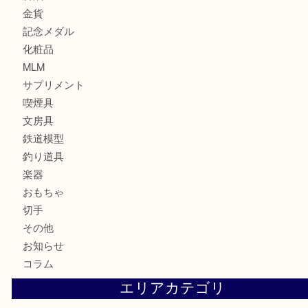
ブランド
時計
カメラ
お酒
骨董品
金製品
銀製品
食器
テレホンカード
金券・商品券
株主優待券
はがき
古銭
金貨
記念メダル
化粧品