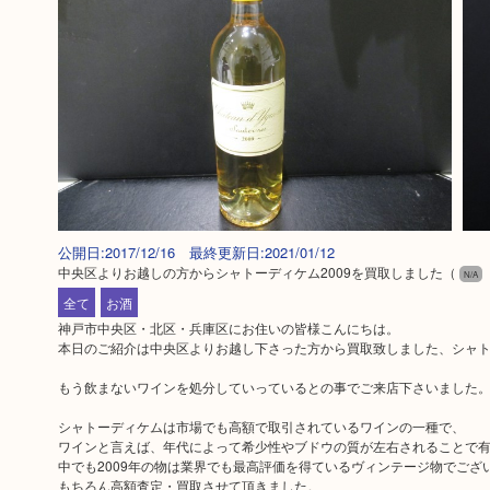
公開日:2017/12/16 最終更新日:2021/01/12
中央区よりお越しの方からシャトーディケム2009を買取しました
（
N/A
全て
お酒
神戸市中央区・北区・兵庫区にお住いの皆様こんにちは。
本日のご紹介は中央区よりお越し下さった方から買取致しました、シャトー
もう飲まないワインを処分していっているとの事でご来店下さいました
シャトーディケムは市場でも高額で取引されているワインの一種で、
ワインと言えば、年代によって希少性やブドウの質が左右されることで
中でも2009年の物は業界でも最高評価を得ているヴィンテージ物でござ
もちろん高額査定・買取させて頂きました。