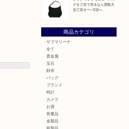
グを三宮で売るなら買取大
吉三宮オーパ2店へ
商品カテゴリ
サブマリーナ
全て
貴金属
宝石
財布
バッグ
ブランド
時計
カメラ
お酒
骨董品
金製品
銀製品