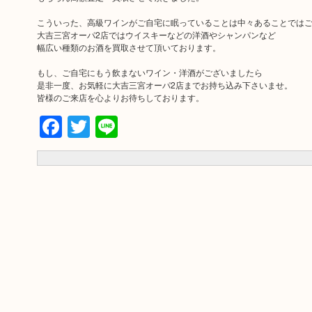
こういった、高級ワインがご自宅に眠っていることは中々あることでは
大吉三宮オーパ2店ではウイスキーなどの洋酒やシャンパンなど
幅広い種類のお酒を買取させて頂いております。
もし、ご自宅にもう飲まないワイン・洋酒がございましたら
是非一度、お気軽に大吉三宮オーパ2店までお持ち込み下さいませ。
皆様のご来店を心よりお待ちしております。
Facebook
Twitter
Line