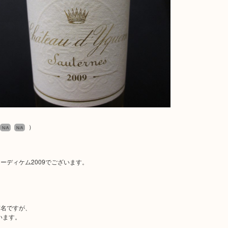
）
N/A
N/A
ディケム2009でございます。
。
有名ですが、
います。