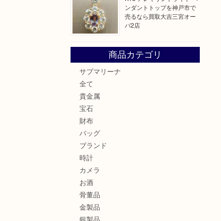
ンダントトップを神戸市で
売るなら買取大吉三宮オー
パ2店
商品カテゴリ
サブマリーナ
全て
貴金属
宝石
財布
バッグ
ブランド
時計
カメラ
お酒
骨董品
金製品
銀製品