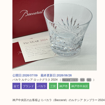
公開日:2026/07/09 最終更新日:2026/06/26
バカラ ルテシア ロックグラス 2024
（
）
Baccarat バカラ
N/A
N/A
全て
ブランド
バカラ
三宮
神戸市
神戸市中央区
神戸中央区のお客様よりバカラ（Baccarat）のルテシア タンブラー 2