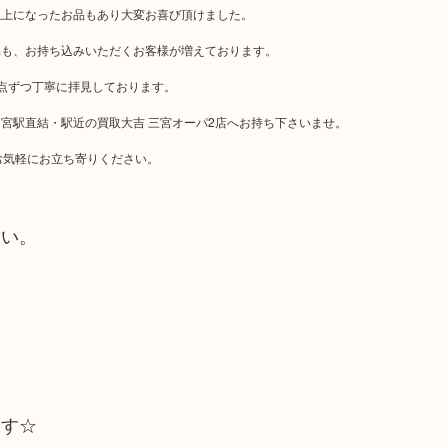
以上になったお品もあり大変お喜び頂けました。
品も、お持ち込みいただくお客様が増えております。
点ずつ丁寧に拝見しております。
宮駅直結・駅近の買取大吉 三宮オーパ2店へお持ち下さいませ。
お気軽にお立ち寄りください。
さい。
ます☆