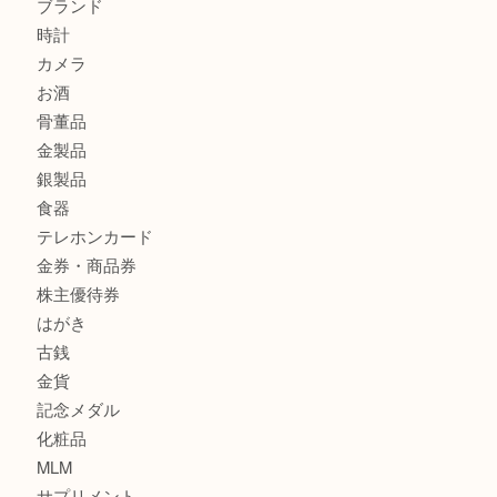
K18 アレキサンドライト ペンダントトップを神戸市で売る
宮オーパ2店
ヴィトン モノグラム ルーピングMM M51146を三宮で売る
宮オーパ2店へ
商品カテゴリ
サブマリーナ
全て
貴金属
宝石
財布