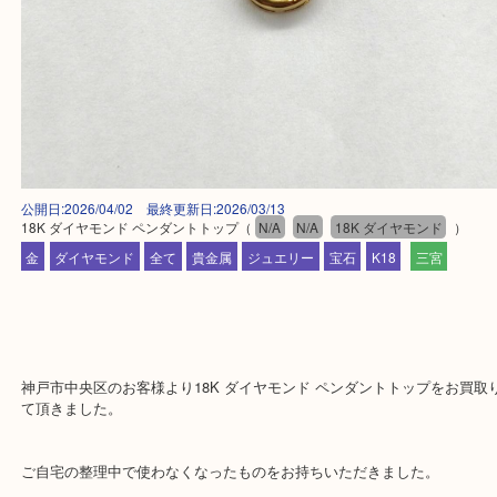
公開日:2026/04/02 最終更新日:2026/03/13
18K ダイヤモンド ペンダントトップ
（
N/A
N/A
18K ダイヤモンド
金
ダイヤモンド
全て
貴金属
ジュエリー
宝石
K18
三宮