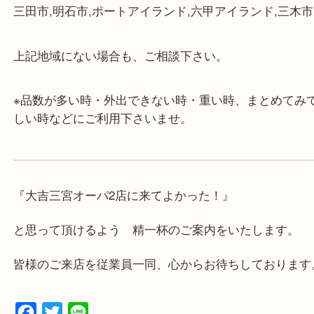
・店舗には珍しく10時から21時まで営業してますの
帰りにもお立ち寄り可能です。
・年中無休です！年末年始も営業しております！急
対応させて頂きます♪
★出張買取の対応可能地域★
兵庫県,神戸市中央区,神戸市兵庫区,神戸市北区,神戸
垂水区,須磨区,東灘区,灘区,長田区,
三田市,明石市,ポートアイランド,六甲アイランド,三