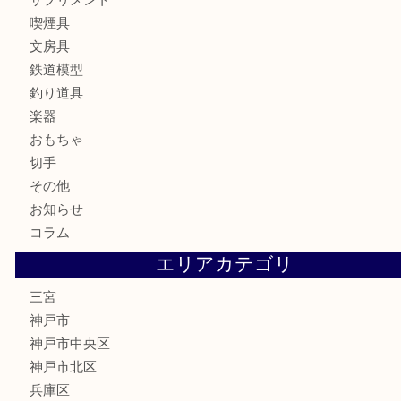
バッグ
ブランド
時計
カメラ
お酒
骨董品
金製品
銀製品
食器
テレホンカード
金券・商品券
株主優待券
はがき
古銭
金貨
記念メダル
化粧品