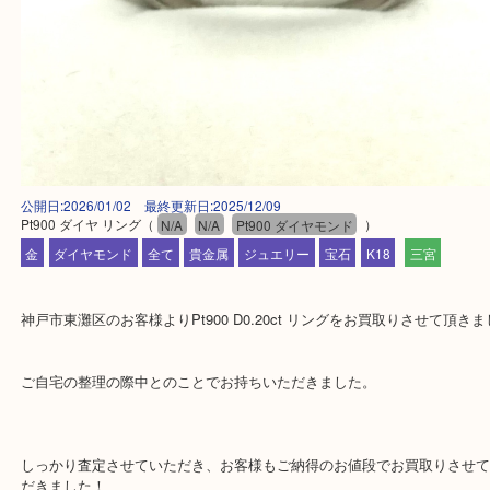
公開日:2026/01/02 最終更新日:2025/12/09
Pt900 ダイヤ リング
（
N/A
N/A
Pt900 ダイヤモンド
）
金
ダイヤモンド
全て
貴金属
ジュエリー
宝石
K18
三宮
神戸市東灘区のお客様よりPt900 D0.20ct リングをお買取りさせ