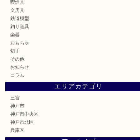
ブランド
時計
カメラ
お酒
骨董品
金製品
銀製品
食器
テレホンカード
金券・商品券
株主優待券
はがき
古銭
金貨
記念メダル
化粧品