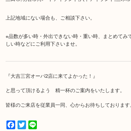
・店舗には珍しく10時から21時まで営業してますの
帰りにもお立ち寄り可能です。
・年中無休です！年末年始も営業しております！急
対応させて頂きます♪
★出張買取の対応可能地域★
兵庫県,神戸市中央区,神戸市兵庫区,神戸市北区,神戸
垂水区,須磨区,東灘区,灘区,長田区,
三田市,明石市,ポートアイランド,六甲アイランド,三
上記地域にない場合も、ご相談下さい。