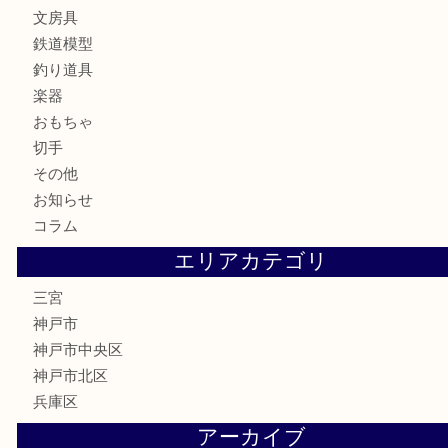
時計
カメラ
お酒
骨董品
金製品
銀製品
食器
テレホンカード
金券・商品券
株主優待券
はがき
古銭
金貨
記念メダル
化粧品
MLM