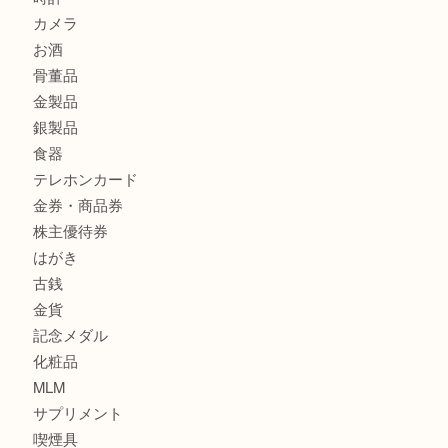
K18 アレキサンドライト ペンダントトップを神戸市で売る
宮オーパ2店
ヴィトン モノグラム ルーピングMM M51146を三宮で売る
宮オーパ2店へ
商品カテゴリ
サブマリーナ
全て
貴金属
宝石
財布
バッグ
ブランド