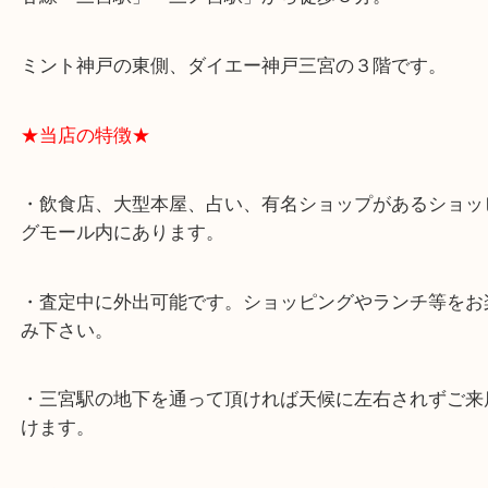
★最寄り駅★
各線「三宮駅」「三ノ宮駅」から徒歩３分。
ミント神戸の東側、ダイエー神戸三宮の３階です。
★当店の特徴★