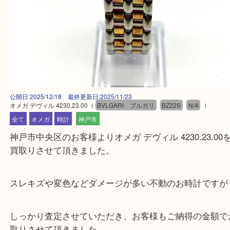
公開日:2025/12/18 最終更新日:2025/11/23
オメガ デヴィル 4230.23.00
（
BVLGARI ブルガリ
BZ22S
N/A
）
全て
オメガ
時計
神戸市
神戸市中央区のお客様よりオメガ デヴィル 4230.23.
買取りさせて頂きました。