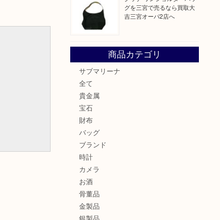
グを三宮で売るなら買取大
吉三宮オーパ2店へ
商品カテゴリ
サブマリーナ
全て
貴金属
宝石
財布
バッグ
ブランド
時計
カメラ
お酒
骨董品
金製品
銀製品