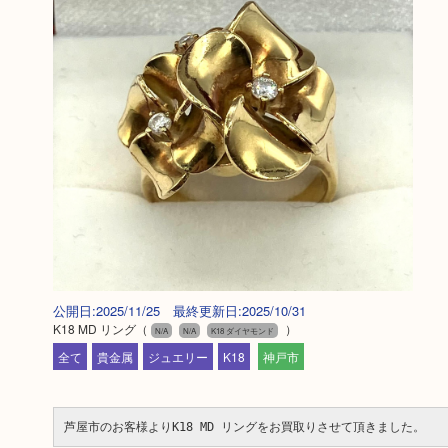
公開日:2025/11/25 最終更新日:2025/10/31
K18 MD リング
（
）
N/A
N/A
K18 ダイヤモンド
全て
貴金属
ジュエリー
K18
神戸市
芦屋市のお客様よりK18 MD リングをお買取りさせて頂きました。